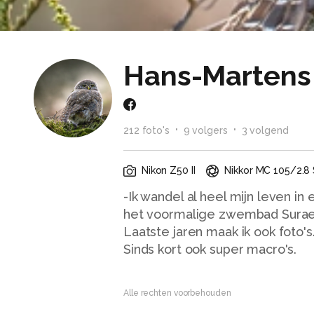
Hans-Martens
212
foto
's
9
volger
s
3
volgend
Nikon Z50 II
Nikkor MC 105/2.8 
-Ik wandel al heel mijn leven in
het voormalige zwembad Surae
Laatste jaren maak ik ook foto'
Sinds kort ook super macro's.
Alle rechten voorbehouden