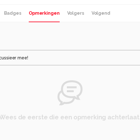
Badges
Opmerkingen
Volgers
Volgend
cussieer mee!
Wees de eerste die een opmerking achterlaat