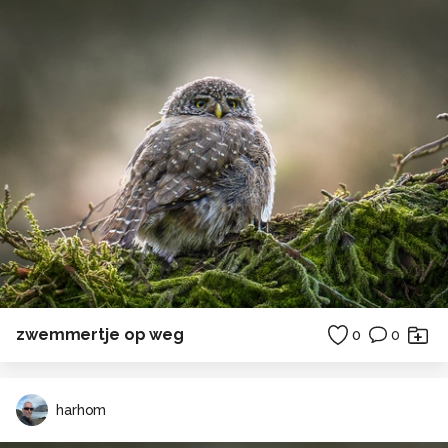
zwemmertje op weg
0
0
harhom