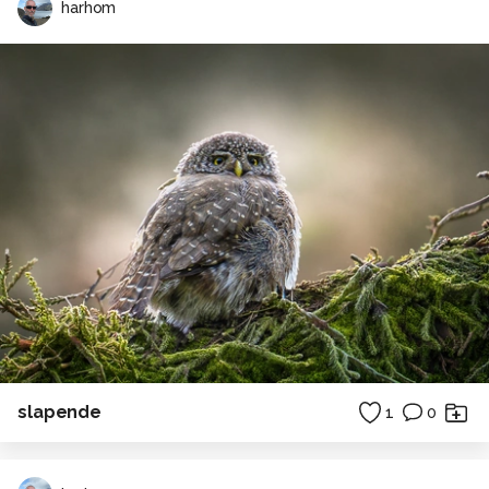
harhom
slapende
1
0