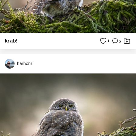
krab!
1
3
harhom