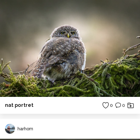
nat portret
0
0
harhom