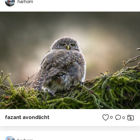
harhom
fazant avondlicht
0
0