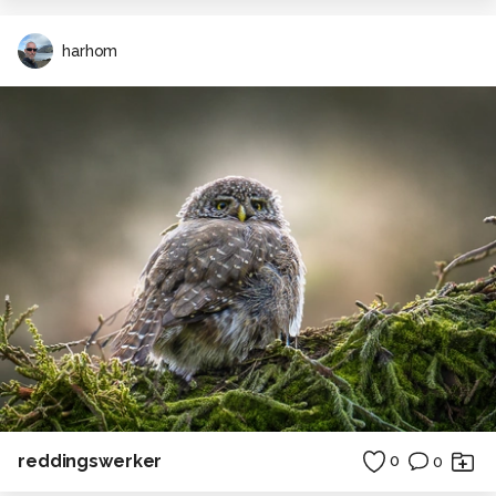
harhom
reddingswerker
0
0