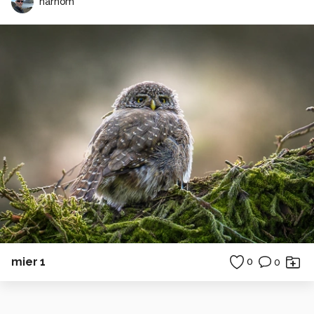
harhom
mier 1
0
0