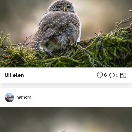
Uit eten
6
1
harhom