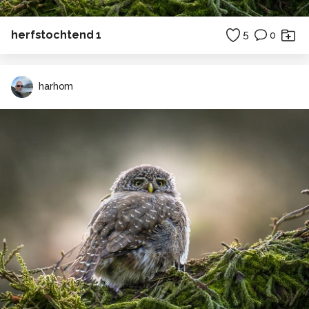
herfstochtend 1
5
0
harhom