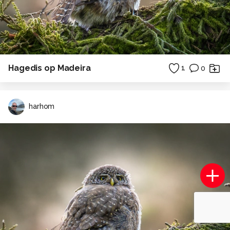
Hagedis op Madeira
1
0
harhom