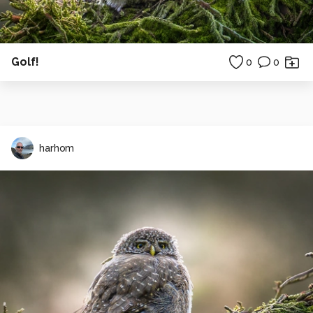
Golf!
0
0
harhom