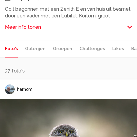
Ooit begonnen met een Zenith E en van huis uit besmet
door een vader met een Lubitel. Kortom: groot
geworden met fotografie. Maar het belangrijkste deel
Meer info tonen
van de camera is de centimeter achter de zoeker, het
oog. Ik vind het leuk als mensen tips en feedback geven
op mijn foto's. Een mens is nooit uitgeleerd.
Foto's
Galerijen
Groepen
Challenges
Likes
Ba
Alle rechten voorbehouden
37
foto's
harhom