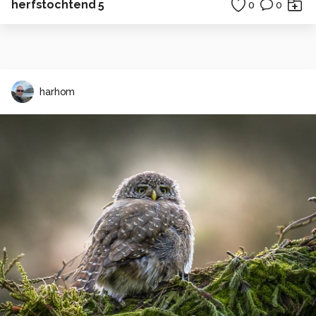
herfstochtend 5
0
0
harhom