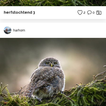
herfstochtend 3
2
0
harhom