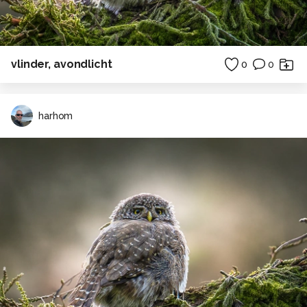
vlinder, avondlicht
0
0
harhom