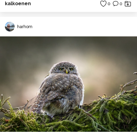
kalkoenen
0
0
harhom