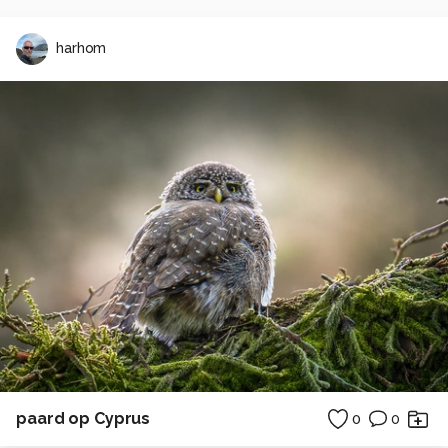
harhom
paard op Cyprus
0
0