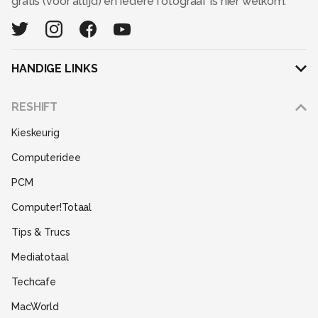
gratis (voor altijd) en iedere fotograaf is hier welkom.
HANDIGE LINKS
Adverteren
RESHIFT
Disclaimer
Kieskeurig
Gebruiksvoorwaarden
Computeridee
Partners
PCM
Help
Computer!Totaal
Contact
Tips & Trucs
Mediatotaal
Techcafe
MacWorld