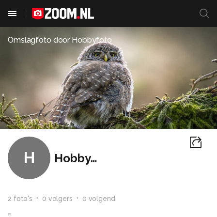
Omslagfoto door
Hobbyfoto
H
Hobbyfoto
2
foto
's
0
volger
s
0
volgend
-