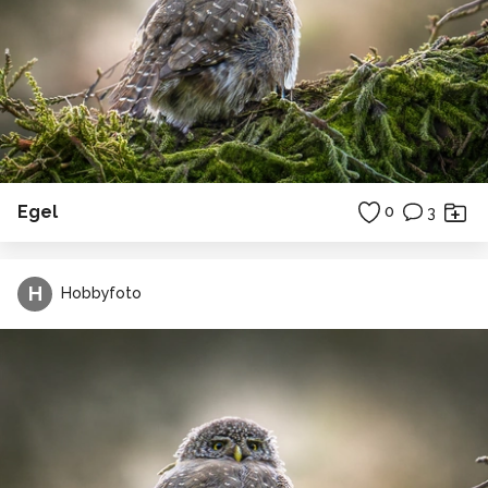
Egel
0
3
H
Hobbyfoto