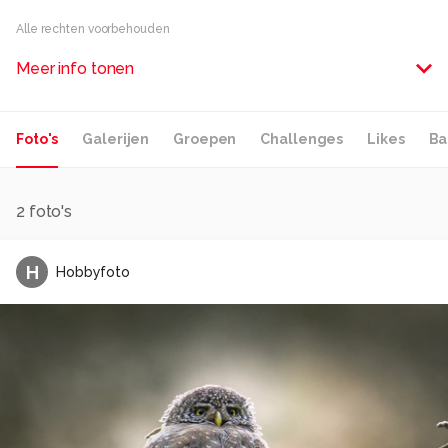
Alle rechten voorbehouden
Meer info tonen
Foto's
Galerijen
Groepen
Challenges
Likes
Ba
2
foto's
H
Hobbyfoto