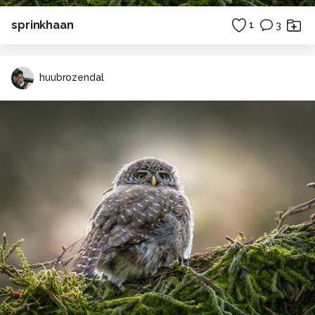
sprinkhaan
1
3
huubrozendal