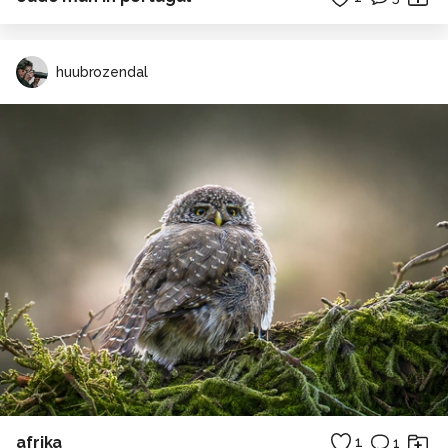
huubrozendal
afrika
1
1