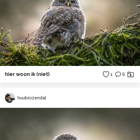
hier woon ik (niet)
1
6
huubrozendal