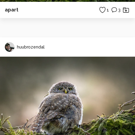
apart
1
3
huubrozendal