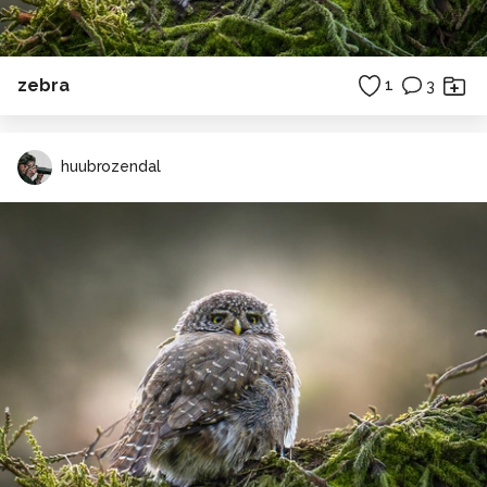
zebra
1
3
huubrozendal