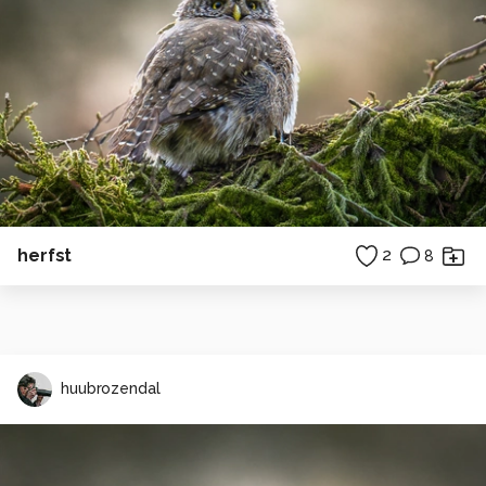
herfst
2
8
huubrozendal