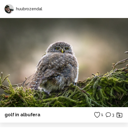
huubrozendal
golf in albufera
1
3