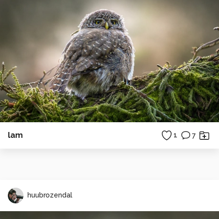
lam
1
7
huubrozendal