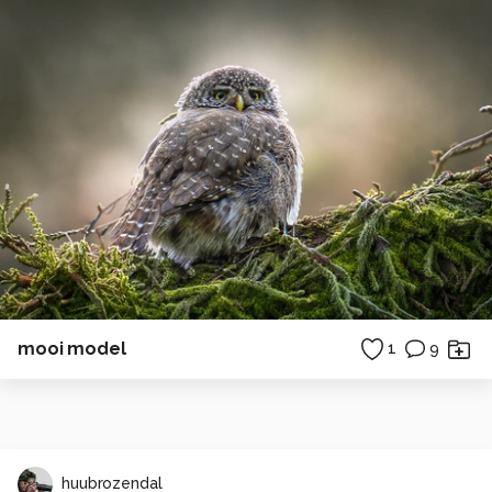
mooi model
1
9
huubrozendal