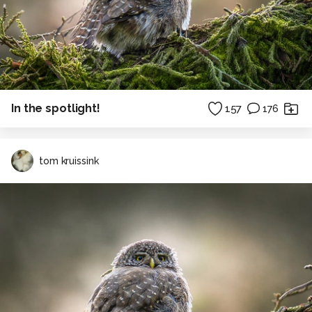
In the spotlight!
157
176
tom kruissink