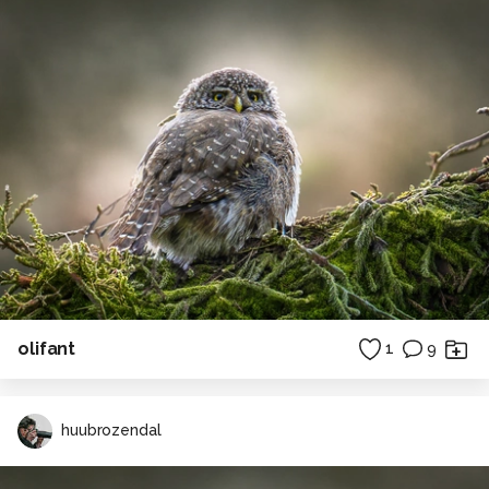
olifant
1
9
huubrozendal