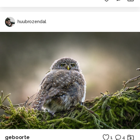
huubrozendal
geboorte
1
4