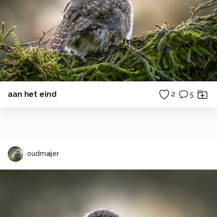
aan het eind
2
5
oudmaijer