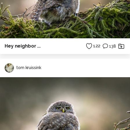
ps ikben 24 juni 50 jaar gewoerden en heb van mijn
verjaardags geld een nieuwe camera gekocht nl. de
nikon d300.
allemaal bedankt er voor.
Alle rechten voorbehouden
Hey neighbor ...
122
138
tom kruissink