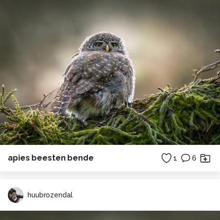
apies beesten bende
1
6
huubrozendal