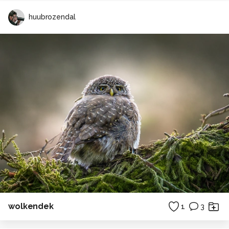
huubrozendal
wolkendek
1
3