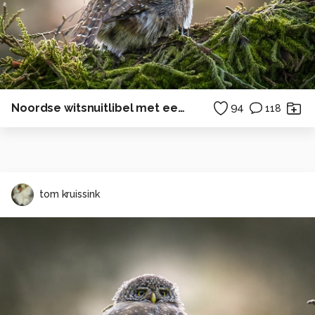
Noordse witsnuitlibel met een gouden randje.
94
118
tom kruissink