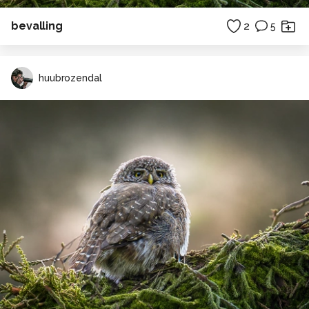
bevalling
2
5
huubrozendal