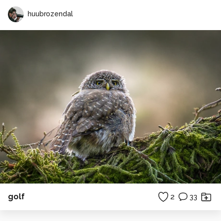
huubrozendal
golf
2
33