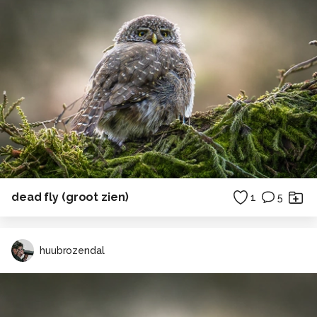
dead fly (groot zien)
1
5
huubrozendal