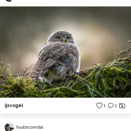
ijsvogel
1
2
huubrozendal