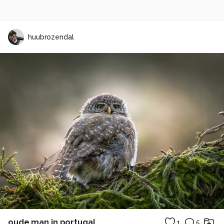
huubrozendal
oude man in portugal
1
5