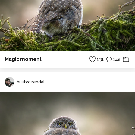
Magic moment
131
148
huubrozendal