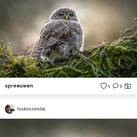
spreeuwen
1
9
huubrozendal