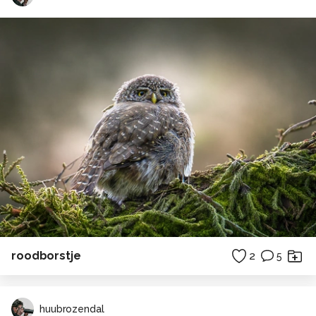
roodborstje
2
5
huubrozendal