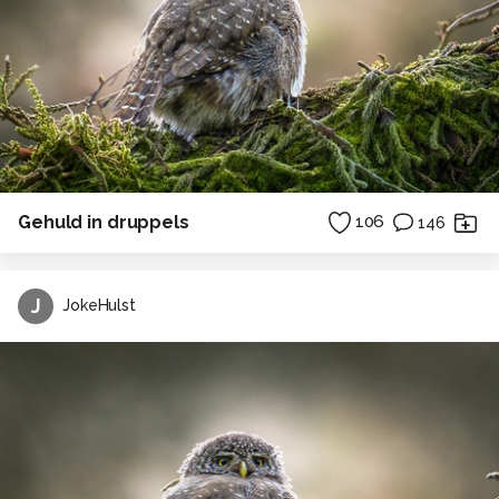
Gehuld in druppels
106
146
J
JokeHulst