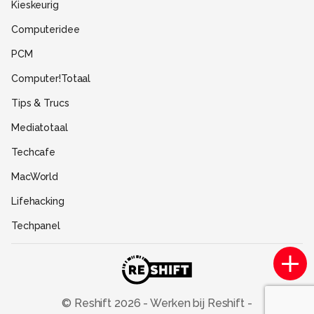
Kieskeurig
Gebruiksvoorwaarden
Computeridee
Partners
PCM
Help
Computer!Totaal
Contact
Tips & Trucs
Mediatotaal
Techcafe
MacWorld
Lifehacking
Techpanel
Gamer.nl
Insidegamer.nl
Power Unlimited
© Reshift
2026
-
Werken bij Reshift
-