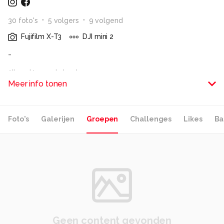
30
foto
's
5
volger
s
9
volgend
Fujifilm X-T3
DJI mini 2
-
Alle rechten voorbehouden
Meer info tonen
Foto's
Galerijen
Groepen
Challenges
Likes
Ba
Geen content gevonden