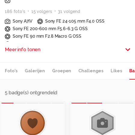
186
foto
's
15
volger
s
31
volgend
Sony A7IV
Sony FE 24-105 mm F4.0 OSS
Sony FE 200-600 mm F5.6-6.3 G OSS
Sony FE 90 mm F2.8 Macro G OSS
Sony FE 100-400 mm F4.5-5.6 GM OSS
Meer info tonen
Sony FE 16-25 mm F2.8 G
DJI Mini 4 Pro
Sony A7V
Hallo allemaal,
Foto's
Galerijen
Groepen
Challenges
Likes
Ba
Mijn naam is Ineke en ik fotografeer de laatste jaren
steeds meer. Ik houd ervan om lekker buiten in de natuur
5
badge(s) ontgrendeld
te zijn en prachtige foto's te mogen maken. Mijn
interesses zijn zeer breed, van landschappen, wildlife,
vogels tot macro fotografie. De laatste jaren ben ik vaak
op fotoreizen meegeweest, prachtig om op deze
manier de mooiste momenten vast te leggen.