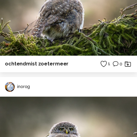
ochtendmist zoetermeer
1
0
inorog