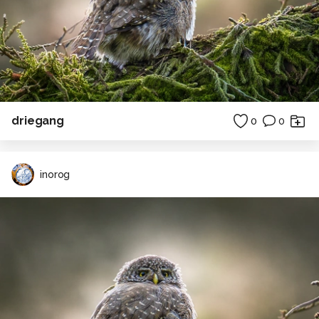
driegang
0
0
inorog