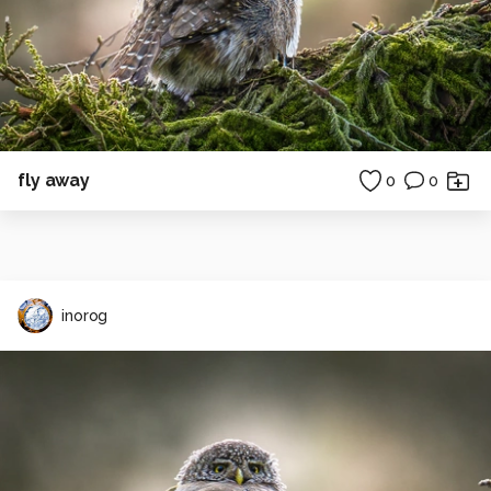
fly away
0
0
inorog