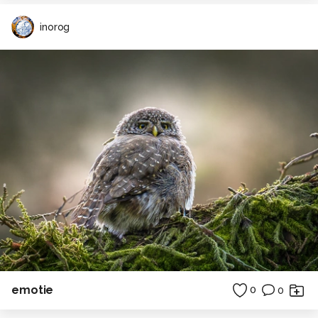
inorog
emotie
0
0