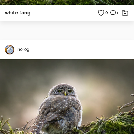
white fang
0
0
inorog