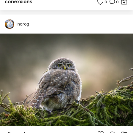
conexxions
0
0
inorog