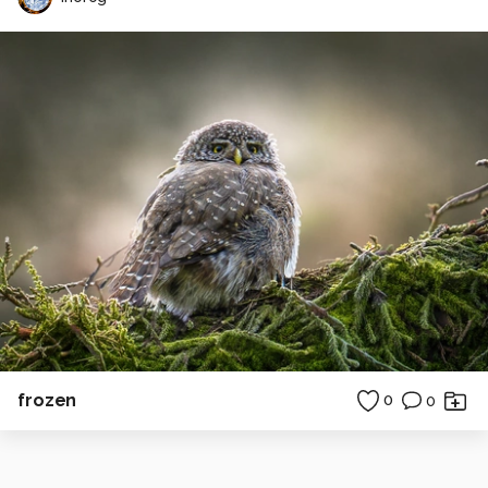
frozen
0
0