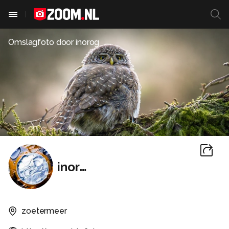
Omslagfoto door
inorog
inorog
zoetermeer