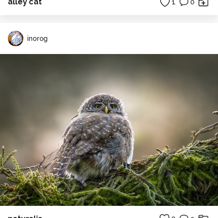
alley cat
1
0
inorog