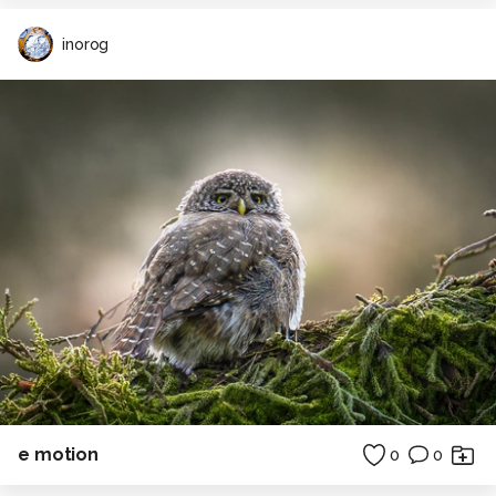
inorog
e motion
0
0