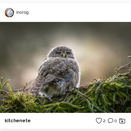
inorog
kitchenete
2
0