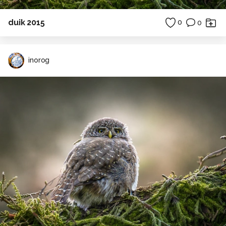
duik 2015
0
0
inorog