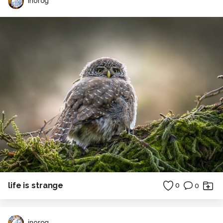
inorog
life is strange
0
0
inorog