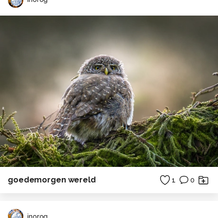
goedemorgen wereld
1
0
inorog