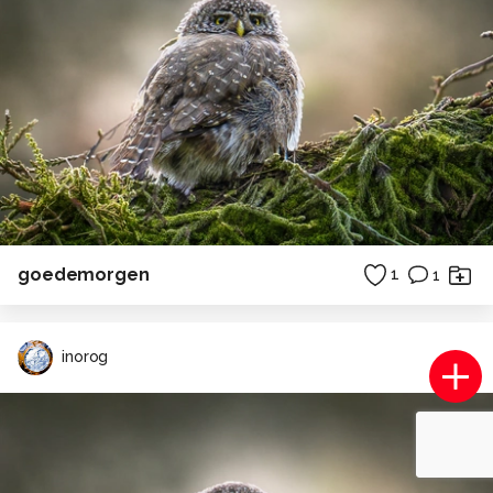
goedemorgen
1
1
inorog