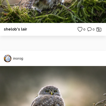
shelob's lair
0
0
inorog