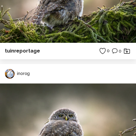
tuinreportage
0
0
inorog