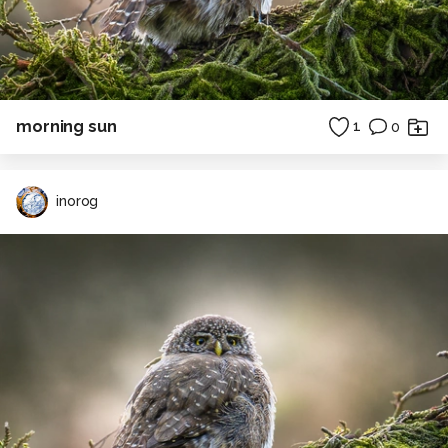
morning sun
1
0
inorog