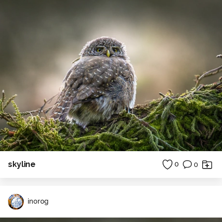
skyline
0
0
inorog