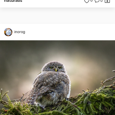
naturalis
0
0
inorog