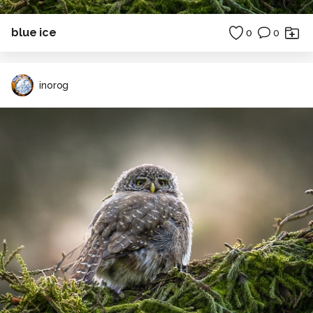
blue ice
0
0
inorog