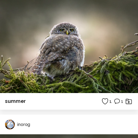
summer
1
1
inorog