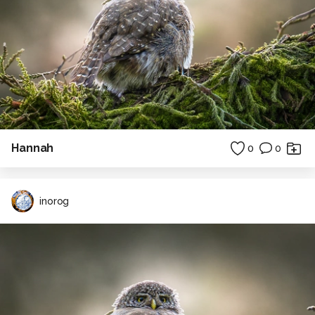
Hannah
0
0
inorog