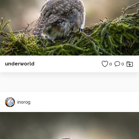
underworld
0
0
inorog