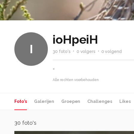
ioHpeiH
I
30
foto
's
0
volger
s
0
volgend
-
Alle rechten voorbehouden
Foto's
Galerijen
Groepen
Challenges
Likes
30
foto's