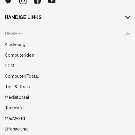
HANDIGE LINKS
Adverteren
RESHIFT
Disclaimer
Kieskeurig
Gebruiksvoorwaarden
Computeridee
Partners
PCM
Help
Computer!Totaal
Contact
Tips & Trucs
Mediatotaal
Techcafe
MacWorld
Lifehacking