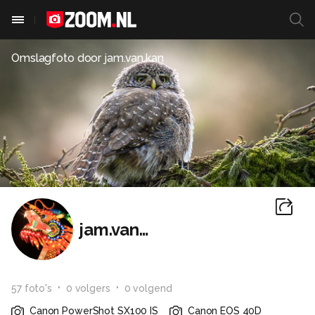
Omslagfoto door
jam.van.kan
jam.van.kan
57
foto
's
0
volger
s
0
volgend
Canon PowerShot SX100 IS
Canon EOS 40D