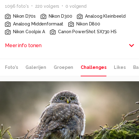
1096
foto
's
220
volger
s
0
volgend
Nikon D70s
Nikon D300
Analoog Kleinbeeld
Analoog Middenformaat
Nikon D800
Nikon Coolpix A
Canon PowerShot SX730 HS
- In 1974 begonnen met fotografie
Meer info tonen
- Jaren '90 lid van FWG Den Helder en AFV Rotterdam
- Vanaf 2004 lid van FC De Sluiter Maasbracht
Foto's
Galerijen
Groepen
Challenges
Likes
Ba
Alle rechten voorbehouden