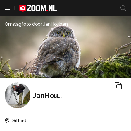
Omslagfoto door
JanHouben
JanHouben
Sittard