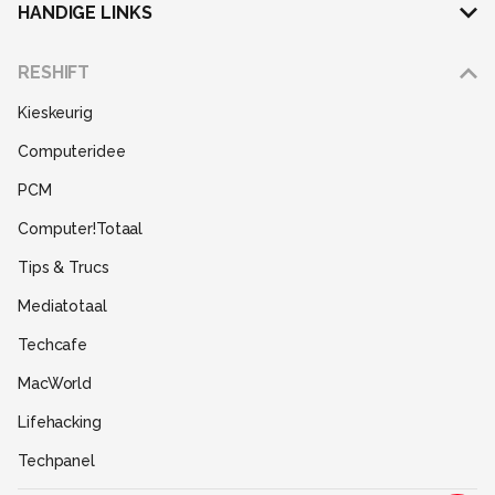
HANDIGE LINKS
Adverteren
RESHIFT
Disclaimer
Kieskeurig
Gebruiksvoorwaarden
Computeridee
Partners
PCM
Help
Computer!Totaal
Contact
Tips & Trucs
Mediatotaal
Techcafe
MacWorld
Lifehacking
Techpanel