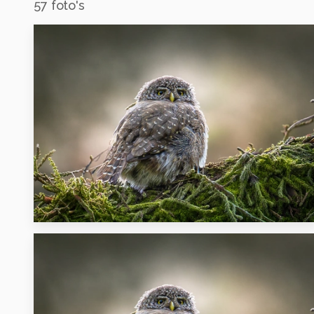
57
foto's
4