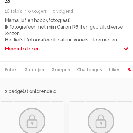
16
foto
's
0
volger
s
0
volgend
Mama, juf en hobbyfotograaf.
Ik fotografeer met mijn Canon R6 II en gebruik diverse
lenzen.
Het liefst fotografeer ik natuur: vogels, bloemen en
landschappen.
Meer info tonen
Alle rechten voorbehouden
Foto's
Galerijen
Groepen
Challenges
Likes
Ba
2
badge(s) ontgrendeld