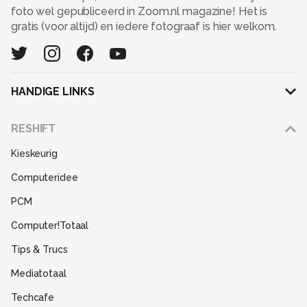
foto wel gepubliceerd in Zoom.nl magazine! Het is
gratis (voor altijd) en iedere fotograaf is hier welkom.
HANDIGE LINKS
Adverteren
RESHIFT
Disclaimer
Kieskeurig
Gebruiksvoorwaarden
Computeridee
Partners
PCM
Help
Computer!Totaal
Contact
Tips & Trucs
Mediatotaal
Techcafe