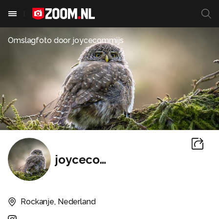
Omslagfoto door
joycecommijs
joycecommijs
Rockanje, Nederland