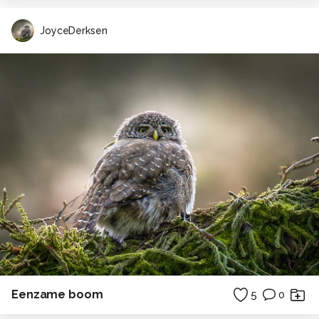
JoyceDerksen
Eenzame boom
5
0