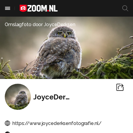
Omslagfoto door
JoyceDerksen
JoyceDerksen
https://www.joycederksenfotografie.nl/