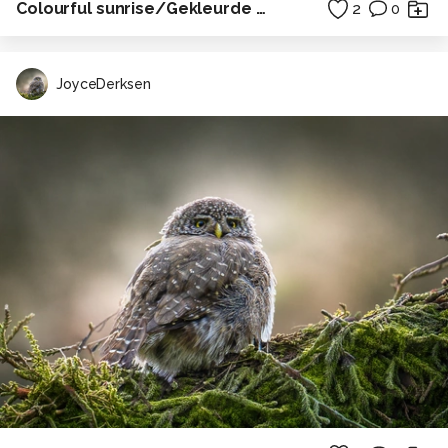
Colourful sunrise/Gekleurde zonsopkomst
2
0
JoyceDerksen