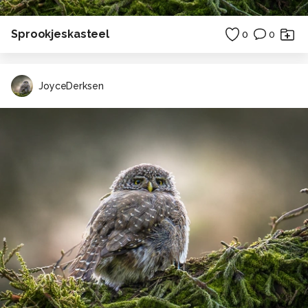
Sprookjeskasteel
0
0
JoyceDerksen