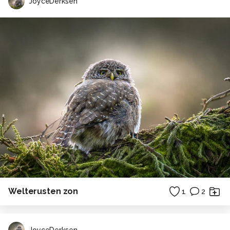
JoyceDerksen
Welterusten zon
1
2
JoyceDerksen