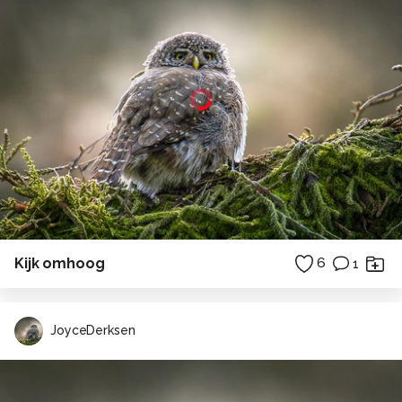
Kijk omhoog
6
1
JoyceDerksen