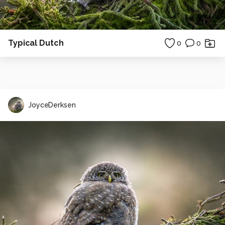
Typical Dutch
0
0
JoyceDerksen