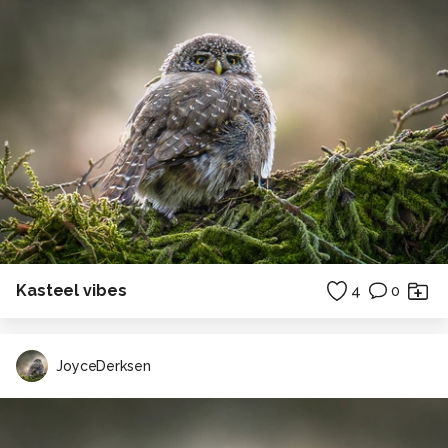
Kasteel vibes
4
0
JoyceDerksen