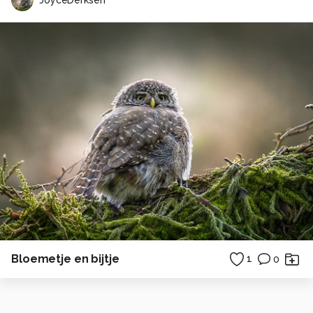
Bloemetje en bijtje
1
0