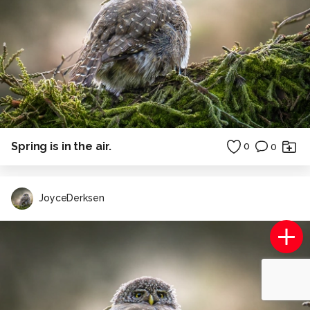
Spring is in the air.
0
0
JoyceDerksen