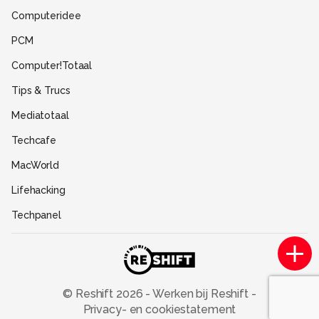
Gebruiksvoorwaarden
Computeridee
Partners
PCM
Help
Computer!Totaal
Contact
Tips & Trucs
Mediatotaal
Techcafe
MacWorld
Lifehacking
Techpanel
Gamer.nl
Insidegamer.nl
Power Unlimited
© Reshift
2026
-
Werken bij Reshift
-
Privacy- en cookiestatement
Zoom Academy