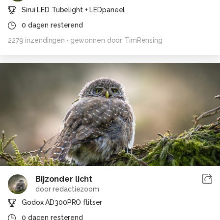
Sirui LED Tubelight + LEDpaneel
0
dagen resterend
2279
inzendingen
· gewonnen door
TimRensing
Bijzonder licht
door
redactiezoom
Godox AD300PRO flitser
0
dagen resterend