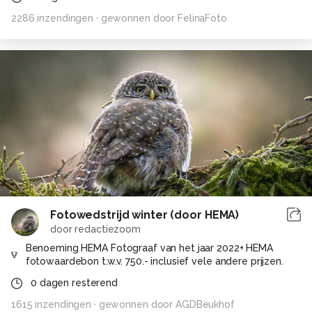
2286
inzendingen
· gewonnen door
FelinaFoto
Fotowedstrijd winter (door HEMA)
door
redactiezoom
Benoeming HEMA Fotograaf van het jaar 2022+ HEMA
fotowaardebon t.w.v. 750.- inclusief vele andere prijzen.
0
dagen resterend
1615
inzendingen
· gewonnen door
AGDBeukhof