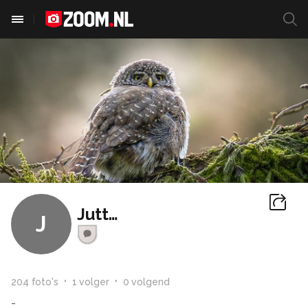
Jutter
J
204
foto
's
1
volger
0
volgend
-