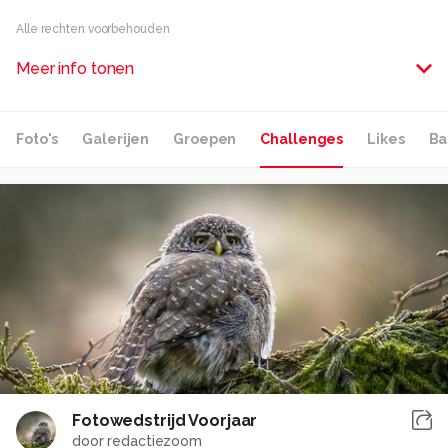
Alle rechten voorbehouden
Meer info tonen
Foto's
Galerijen
Groepen
Challenges
Likes
Ba
Fotowedstrijd Voorjaar
door
redactiezoom