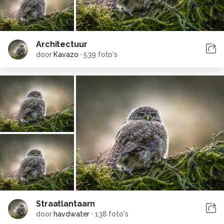
Architectuur
door
Kavazo
·
539 foto's
Straatlantaarn
door
havdwater
·
138 foto's