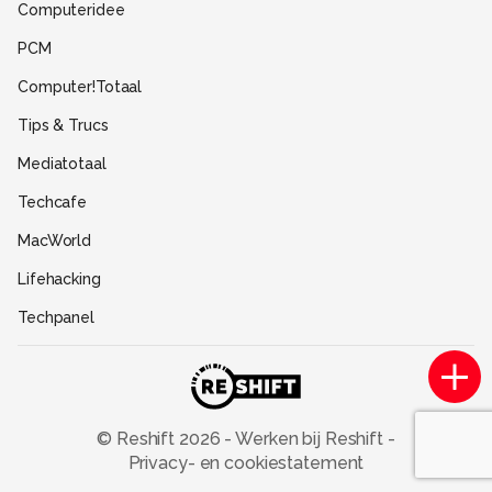
Computeridee
Partners
PCM
Help
Computer!Totaal
Contact
Tips & Trucs
Mediatotaal
Techcafe
MacWorld
Lifehacking
Techpanel
Gamer.nl
Insidegamer.nl
Power Unlimited
© Reshift
2026
-
Werken bij Reshift
-
Privacy- en cookiestatement
Zoom Academy