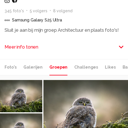
345
foto
's
5
volger
s
8
volgend
Samsung Galaxy S25 Ultra
Sluit je aan bij mijn groep Architectuur en plaats foto's!
Hallo,
Meer info tonen
Ik ben Karin en kom uit Den Haag, mijn geliefde stad.
Leuk dat je mijn galerij bezoekt. Ik publiceer van alles,
maar vooral architectuur- en natuurfoto's.
Foto's
Galerijen
Groepen
Challenges
Likes
Ba
Alle rechten voorbehouden