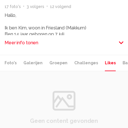
17
foto
's
3
volger
s
12
volgend
Hallo,
Ik ben Kim, woon in Friesland (Makkum)
Ben 14 jaar, geboren op 7 juli.
Voor mijn verjaardag heb ik de Nikon D60 gekregen. I
Meer info tonen
love it!
Graag wil ik later fotograaf of model worden.
Foto's
Galerijen
Groepen
Challenges
Likes
Ba
Al mijn foto's zijn te bekekijken op ;
http://flickr.com/photos/kimmy_9/
Liefs, Kim :)
Alle rechten voorbehouden
Geen content gevonden