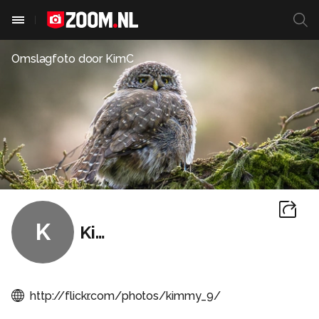
Omslagfoto door
KimC
K
KimC
http://flickr.com/photos/kimmy_9/