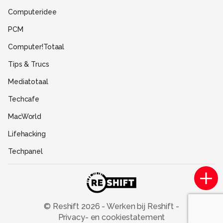
Gebruiksvoorwaarden
Computeridee
Partners
PCM
Help
Computer!Totaal
Contact
Tips & Trucs
Mediatotaal
Techcafe
MacWorld
Lifehacking
Techpanel
Gamer.nl
Insidegamer.nl
Power Unlimited
© Reshift
2026
-
Werken bij Reshift
-
Privacy- en cookiestatement
Zoom Academy