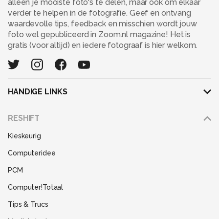
alleen je mooiste foto's te delen, maar ook om elkaar
verder te helpen in de fotografie. Geef en ontvang
waardevolle tips, feedback en misschien wordt jouw
foto wel gepubliceerd in Zoom.nl magazine! Het is
gratis (voor altijd) en iedere fotograaf is hier welkom.
HANDIGE LINKS
Adverteren
RESHIFT
Disclaimer
Kieskeurig
Gebruiksvoorwaarden
Computeridee
Partners
PCM
Help
Computer!Totaal
Contact
Tips & Trucs