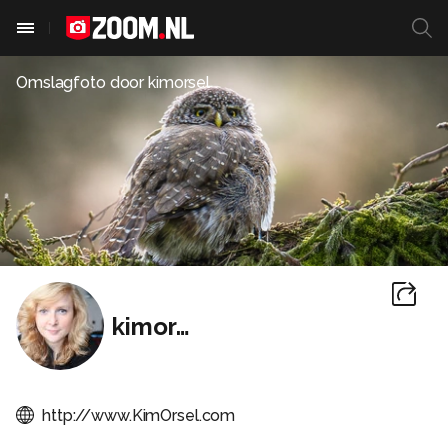
Omslagfoto door
kimorsel
kimorsel
http://www.KimOrsel.com