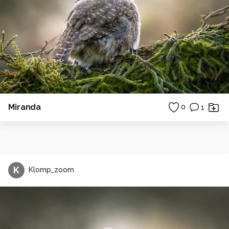
Miranda
0
1
K
Klomp_zoom