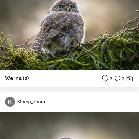
Werna (2)
2
2
K
Klomp_zoom