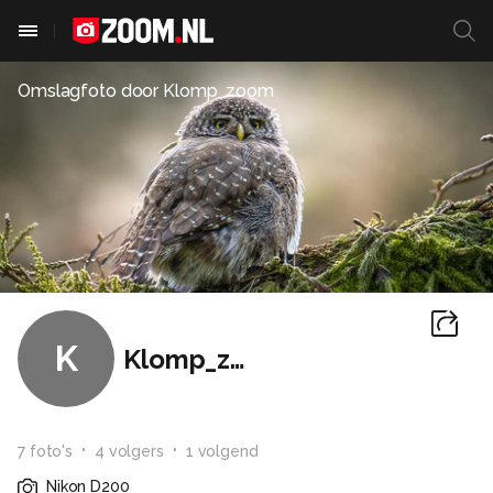
Omslagfoto door
Klomp_zoom
K
Klomp_zoom
7
foto
's
4
volger
s
1
volgend
Nikon D200