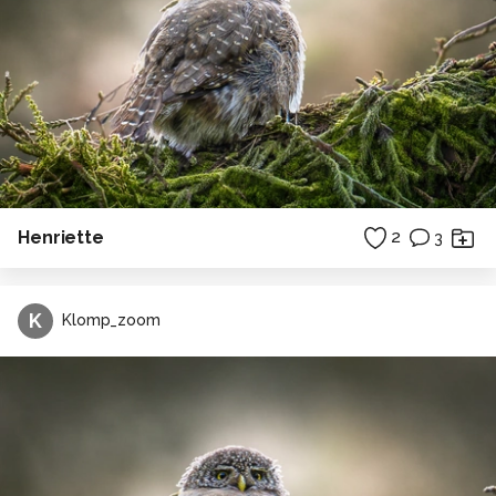
Henriette
2
3
K
Klomp_zoom