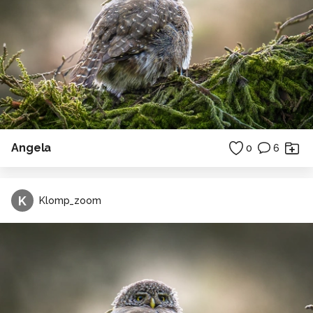
Angela
0
6
K
Klomp_zoom