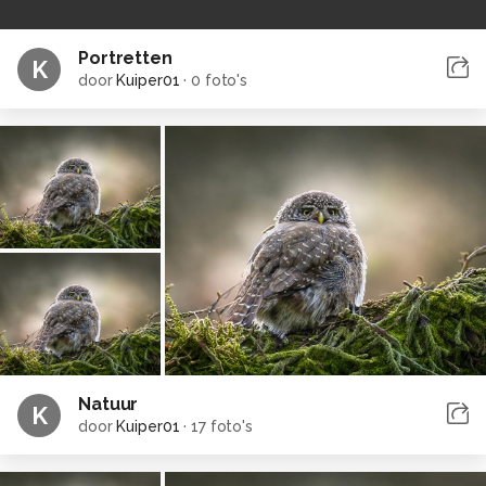
Portretten
K
door
Kuiper01
·
0 foto's
Natuur
K
door
Kuiper01
·
17 foto's