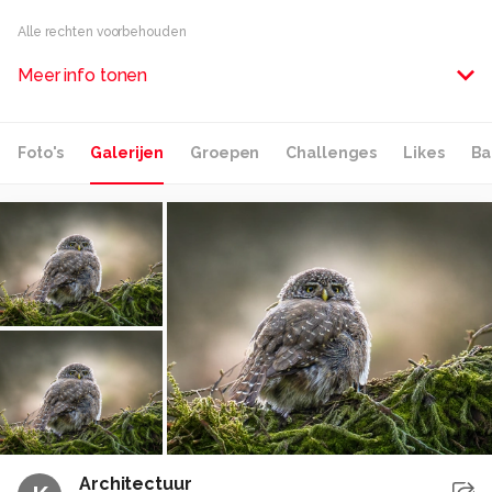
Alle rechten voorbehouden
Meer info tonen
Foto's
Galerijen
Groepen
Challenges
Likes
Ba
Architectuur