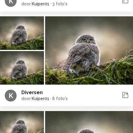
K
door
Kuiper01
·
3 foto's
Diversen
K
door
Kuiper01
·
8 foto's