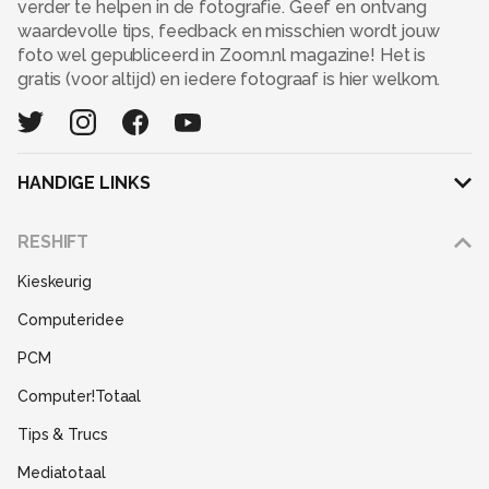
verder te helpen in de fotografie. Geef en ontvang
waardevolle tips, feedback en misschien wordt jouw
foto wel gepubliceerd in Zoom.nl magazine! Het is
gratis (voor altijd) en iedere fotograaf is hier welkom.
HANDIGE LINKS
Adverteren
RESHIFT
Disclaimer
Kieskeurig
Gebruiksvoorwaarden
Computeridee
Partners
PCM
Help
Computer!Totaal
Contact
Tips & Trucs
Mediatotaal