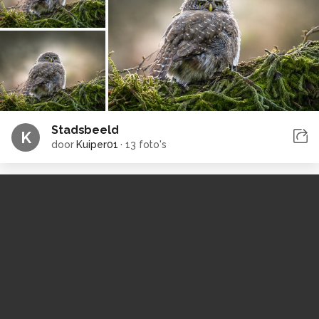
Stadsbeeld
K
door
Kuiper01
·
13 foto's