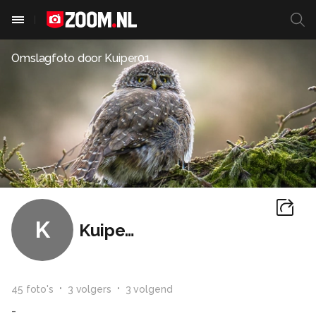
Omslagfoto door
Kuiper01
K
Kuiper01
45
foto
's
3
volger
s
3
volgend
-