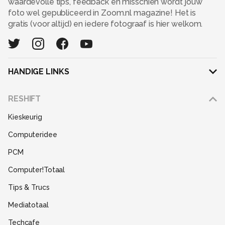
waardevolle tips, feedback en misschien wordt jouw
foto wel gepubliceerd in Zoom.nl magazine! Het is
gratis (voor altijd) en iedere fotograaf is hier welkom.
HANDIGE LINKS
Adverteren
RESHIFT
Disclaimer
Kieskeurig
Gebruiksvoorwaarden
Computeridee
Partners
PCM
Help
Computer!Totaal
Contact
Tips & Trucs
Mediatotaal
Techcafe