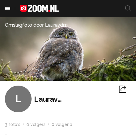
Omslagfoto door
Lauravdm
L
Lauravdm
3
foto
's
0
volger
s
0
volgend
-