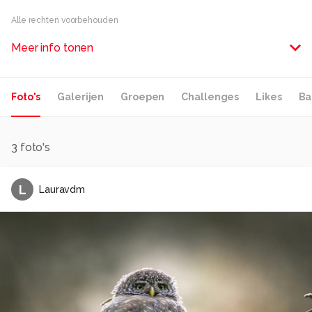
Alle rechten voorbehouden
Meer info tonen
Foto's
Galerijen
Groepen
Challenges
Likes
Ba
3
foto's
L
Lauravdm