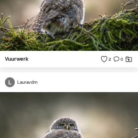
Vuurwerk
2
0
L
Lauravdm