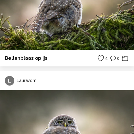
Bellenblaas op ijs
4
0
L
Lauravdm