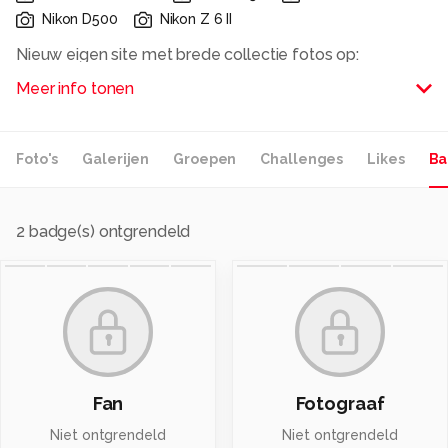
Nikon D500
Nikon Z 6 II
Nieuw eigen site met brede collectie fotos op:
Meer info tonen
www.leoverkoelen.nl
Alle rechten voorbehouden
Foto's
Galerijen
Groepen
Challenges
Likes
Ba
2
badge(s) ontgrendeld
Fan
Fotograaf
Niet ontgrendeld
Niet ontgrendeld