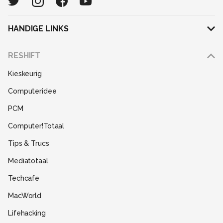
HANDIGE LINKS
Adverteren
RESHIFT
Disclaimer
Kieskeurig
Gebruiksvoorwaarden
Computeridee
Partners
PCM
Help
Computer!Totaal
Contact
Tips & Trucs
Mediatotaal
Techcafe
MacWorld
Lifehacking