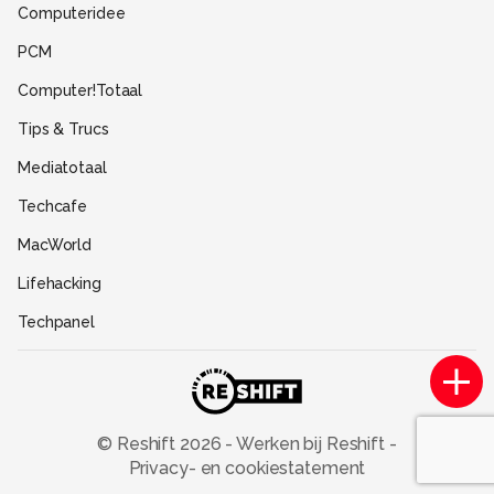
Computeridee
Partners
PCM
Help
Computer!Totaal
Contact
Tips & Trucs
Mediatotaal
Techcafe
MacWorld
Lifehacking
Techpanel
Gamer.nl
Insidegamer.nl
Power Unlimited
© Reshift
2026
-
Werken bij Reshift
-
Privacy- en cookiestatement
Zoom Academy