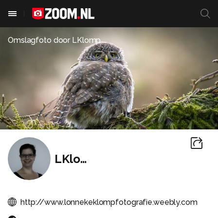
Omslagfoto door
LKlomp
LKlomp
http://www.lonnekeklompfotografie.weebly.com