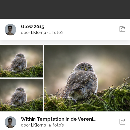
Glow 2015
door
LKlomp
·
1 foto's
Within Temptation in de Vereniging maart 2015
door
LKlomp
·
5 foto's