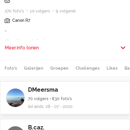
270
foto
's
10
volger
s
9
volgend
Canon R7
-
Alle rechten voorbehouden
Meer info tonen
Foto's
Galerijen
Groepen
Challenges
Likes
Ba
DMeersma
70
volgers •
830
foto's
lid sinds:
28 - 07 - 2020
B.caz.