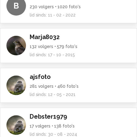
B
230
volgers •
1020
foto's
lid sinds:
11 - 02 - 2022
Marja8032
132
volgers •
579
foto's
lid sinds:
17 - 10 - 2015
ajsfoto
281
volgers •
460
foto's
lid sinds:
12 - 05 - 2021
Debster1979
17
volgers •
138
foto's
lid sinds:
30 - 08 - 2024