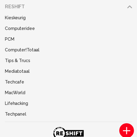
Adverteren
RESHIFT
Disclaimer
Kieskeurig
Gebruiksvoorwaarden
Computeridee
Partners
PCM
Help
Computer!Totaal
Contact
Tips & Trucs
Mediatotaal
Techcafe
MacWorld
Lifehacking
Techpanel
Gamer.nl
Insidegamer.nl