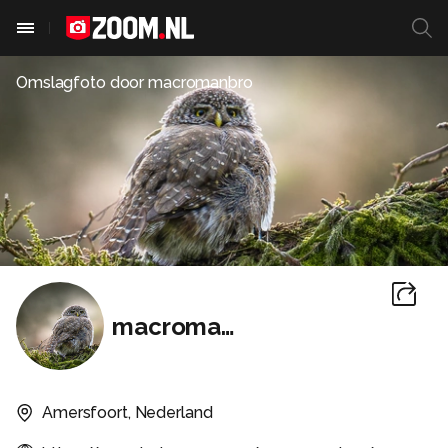
Omslagfoto door
macromanbro
macromanbro
Amersfoort, Nederland