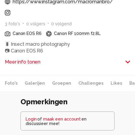
https://www.instagram.com/macromanbro/
3
foto
's
0
volger
s
0
volgend
Canon EOS R6
Canon RF 100mm f2.8L
🐛 Insect macro photography
📷 Canon EOS R6
📸 Canon RF 100mm f2.8L
Meer info tonen
All photos taken by me.
Alle rechten voorbehouden
Foto's
Galerijen
Groepen
Challenges
Likes
Ba
Opmerkingen
Login
of
maak een account
en
discussieer mee!