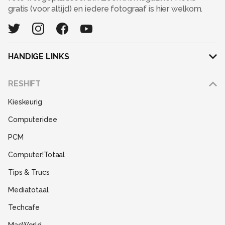
gratis (voor altijd) en iedere fotograaf is hier welkom.
HANDIGE LINKS
Adverteren
RESHIFT
Disclaimer
Kieskeurig
Gebruiksvoorwaarden
Computeridee
Partners
PCM
Help
Computer!Totaal
Contact
Tips & Trucs
Mediatotaal
Techcafe