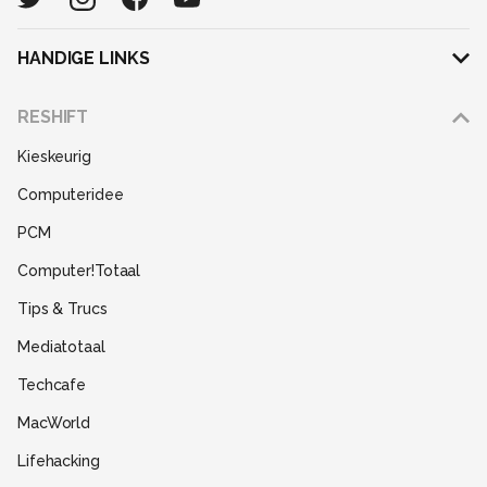
HANDIGE LINKS
Adverteren
RESHIFT
Disclaimer
Kieskeurig
Gebruiksvoorwaarden
Computeridee
Partners
PCM
Help
Computer!Totaal
Contact
Tips & Trucs
Mediatotaal
Techcafe
MacWorld
Lifehacking