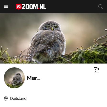
MarGra
Duitsland