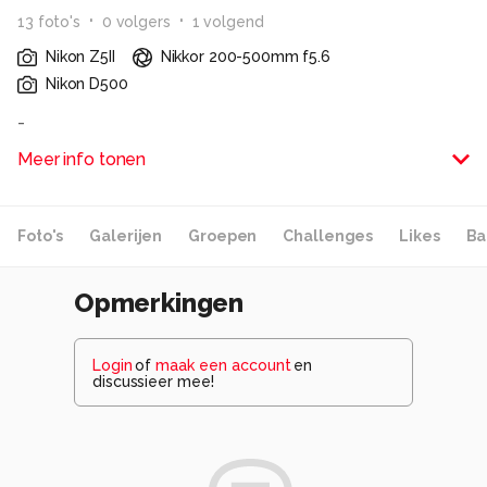
13
foto
's
0
volger
s
1
volgend
Nikon Z5II
Nikkor 200-500mm f5.6
Nikon D500
-
Meer info tonen
Alle rechten voorbehouden
Foto's
Galerijen
Groepen
Challenges
Likes
Ba
Opmerkingen
Login
of
maak een account
en
discussieer mee!