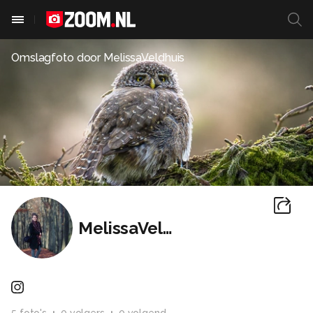
Omslagfoto door
MelissaVeldhuis
MelissaVeldhuis