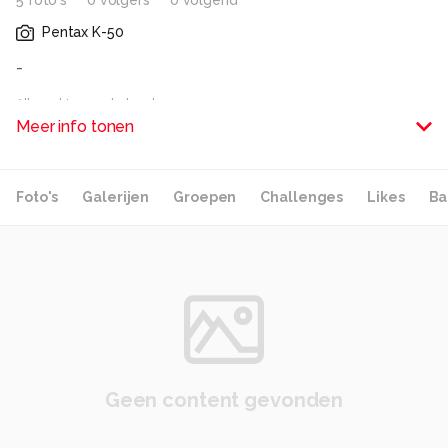
5
foto
's
0
volger
s
0
volgend
Pentax K-50
-
Alle rechten voorbehouden
Meer info tonen
Foto's
Galerijen
Groepen
Challenges
Likes
Ba
Geen content gevonden