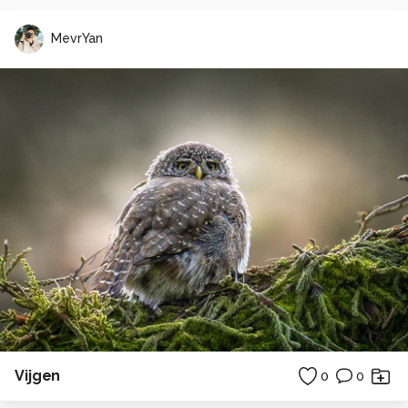
MevrYan
Vijgen
0
0