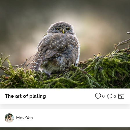
The art of plating
0
0
MevrYan