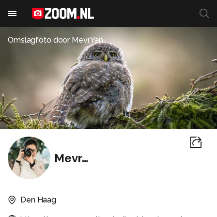
Omslagfoto door
MevrYan
MevrYan
Den Haag