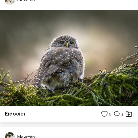
Eidooier
0
3
MevrYan