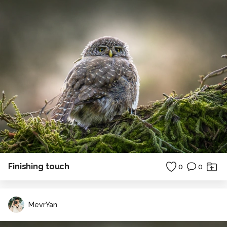
Finishing touch
0
0
MevrYan