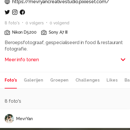
https://mevryancreativestudio.pixieset.com/
8
foto
's
0
volger
s
0
volgend
Nikon D5200
Sony A7 III
Beroepsfotograaf, gespecialiseerd in food & restaurant
fotografie.
Meer info tonen
Alle rechten voorbehouden
Foto's
Galerijen
Groepen
Challenges
Likes
Ba
8
foto's
MevrYan