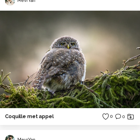
MevrYan
Coquille met appel
0
0
MevrYan