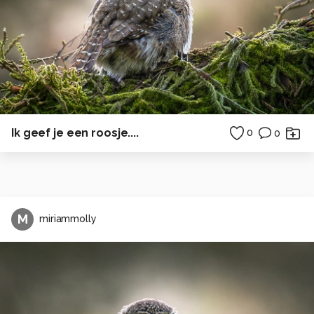
Ik geef je een roosje....
0
0
M
miriammolly