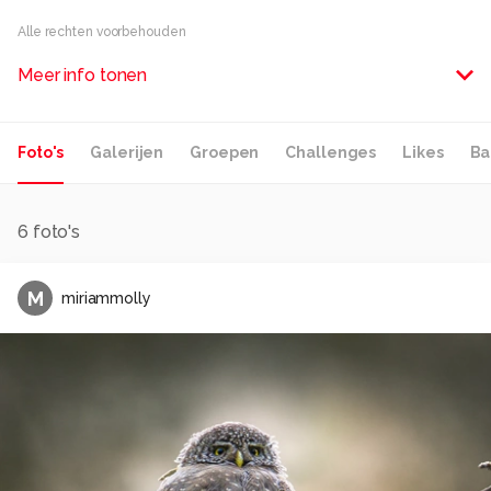
Alle rechten voorbehouden
Meer info tonen
Foto's
Galerijen
Groepen
Challenges
Likes
Ba
6
foto's
M
miriammolly