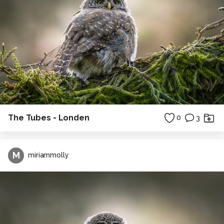
The Tubes - Londen
0
3
M
miriammolly