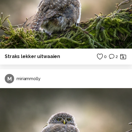
Straks lekker uitwaaien
0
2
M
miriammolly