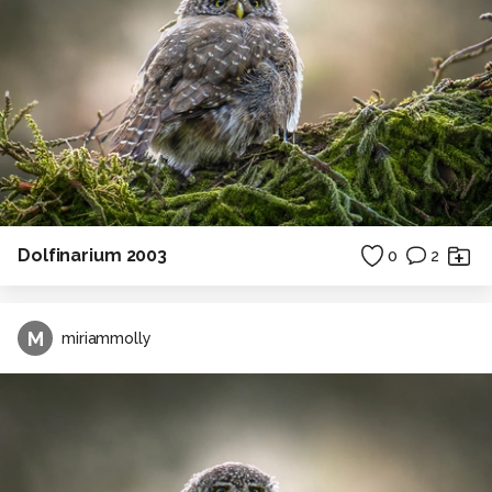
Dolfinarium 2003
0
2
M
miriammolly