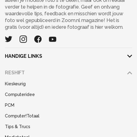
alleen je mooiste foto's te delen, maar ook om elkaar
verder te helpen in de fotografie. Geef en ontvang
waardevolle tips, feedback en misschien wordt jouw
foto wel gepubliceerd in Zoom.nl magazine! Het is
gratis (voor altijd) en iedere fotograaf is hier welkom.
HANDIGE LINKS
Adverteren
RESHIFT
Disclaimer
Kieskeurig
Gebruiksvoorwaarden
Computeridee
Partners
PCM
Help
Computer!Totaal
Contact
Tips & Trucs