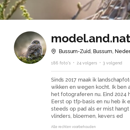
model.and.na
Bussum-Zuid, Bussum, Nede
186
foto
's
24
volger
s
3
volgend
Sinds 2017 maak ik landschapfo
wikken en wegen kocht. Ik ben alt
het fotograferen nu. Eind 2024 
Eerst op tfp-basis en nu heb ik
steeds op pad als er mist hangt
vlinders, bloemen, kevers ed
Alle rechten voorbehouden