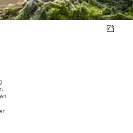
g
ot
en.
en,