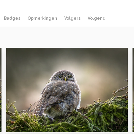
Badges
Opmerkingen
Volgers
Volgend
3