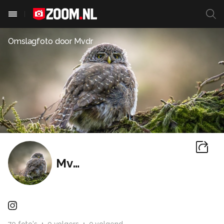
Omslagfoto door
Mvdr
Mvdr