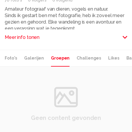
70
foto
's
0
volger
s
0
volgend
Amateur fotograaf van dieren, vogels en natuur.
Sinds ik gestart ben met fotografie, heb ik zoveel meer
gezien en gehoord. Elke wandeling is een avontuur en
een verassing wat je tegenkomt.
Meer info tonen
Alle rechten voorbehouden
Foto's
Galerijen
Groepen
Challenges
Likes
Ba
Geen content gevonden