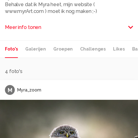
Behalve dat ik Myra heet, mijn website (
www.myrArt.com ) moet ik nog maken ;-)
Alle rechten voorbehouden
Meer info tonen
Foto's
Galerijen
Groepen
Challenges
Likes
Ba
4
foto's
M
Myra_zoom