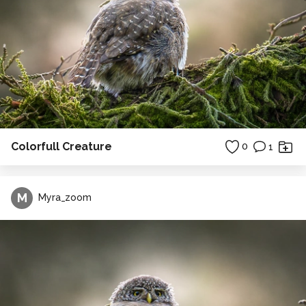
Colorfull Creature
0
1
M
Myra_zoom