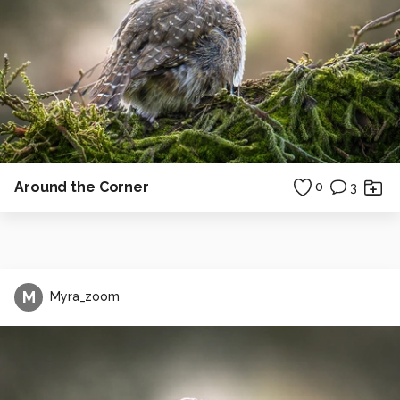
Around the Corner
0
3
M
Myra_zoom