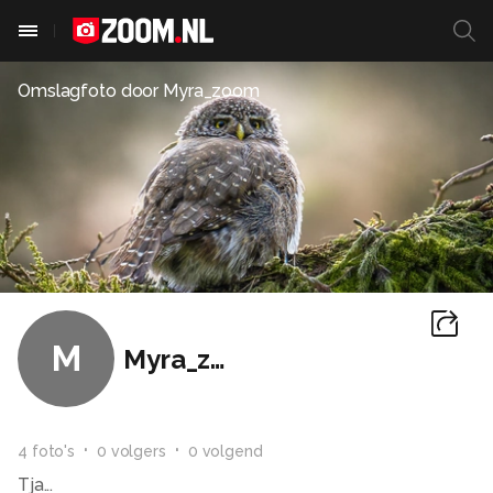
Omslagfoto door
Myra_zoom
M
Myra_zoom
4
foto
's
0
volger
s
0
volgend
Tja...