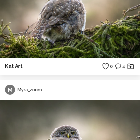
Kat Art
0
4
M
Myra_zoom