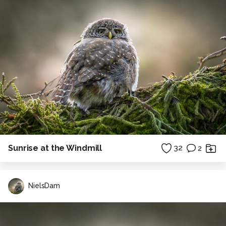
Sunrise at the Windmill
32
2
NielsDam