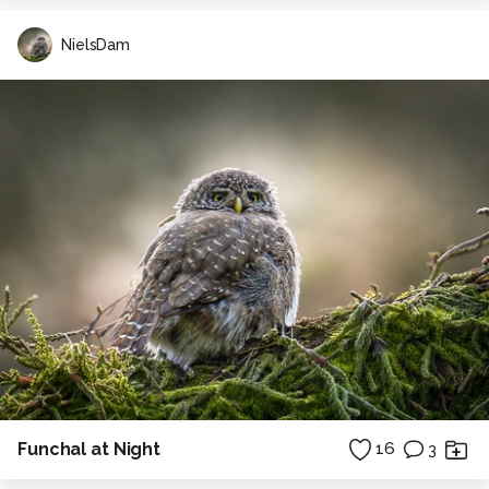
NielsDam
Funchal at Night
16
3