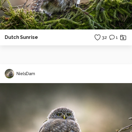
Dutch Sunrise
32
1
NielsDam