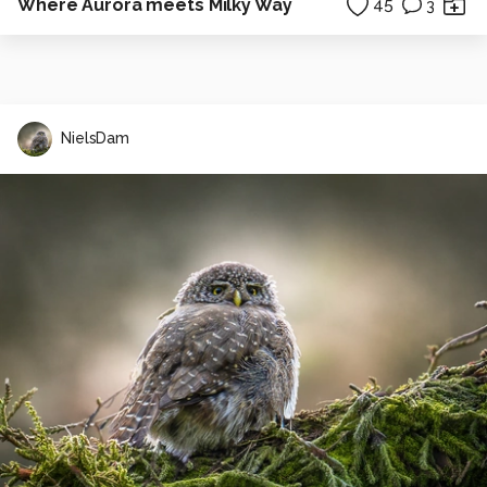
Where Aurora meets Milky Way
45
3
NielsDam