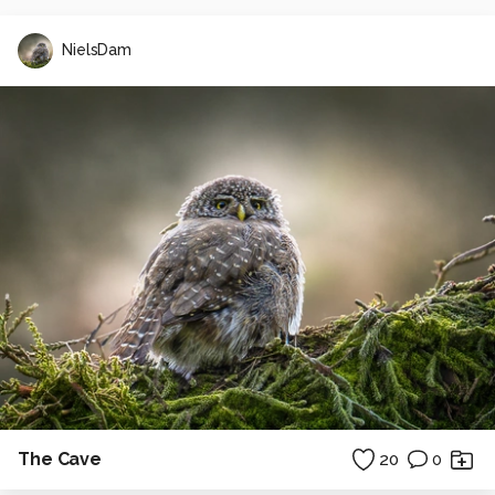
NielsDam
The Cave
20
0