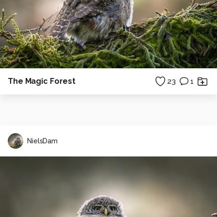
The Magic Forest
23
1
NielsDam