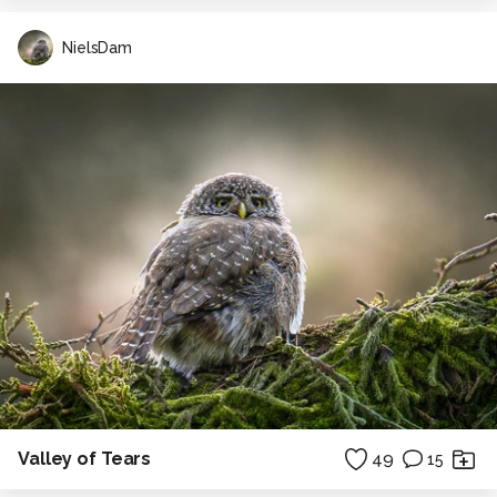
NielsDam
Valley of Tears
49
15