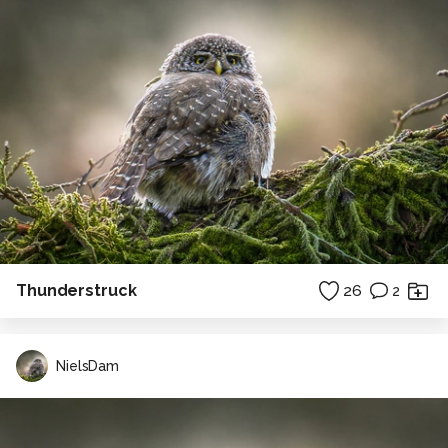
Thunderstruck
26
2
NielsDam