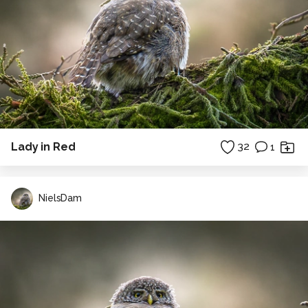
Lady in Red
32
1
NielsDam