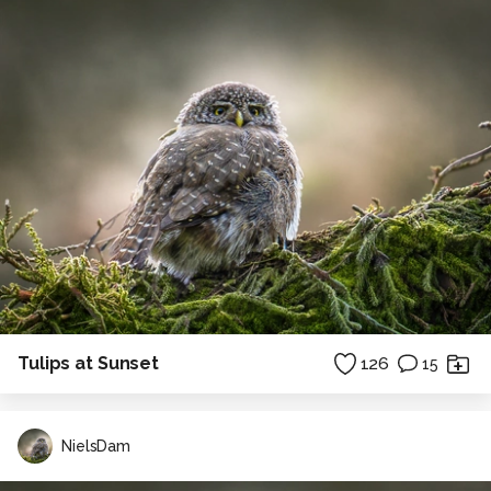
Tulips at Sunset
126
15
NielsDam