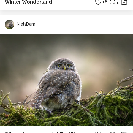
Winter Wonderland
18
2
NielsDam