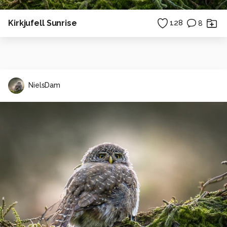
Kirkjufell Sunrise
128
8
NielsDam