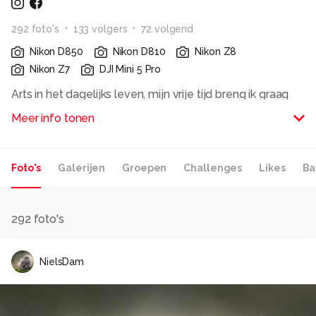
292
foto
's
133
volger
s
72
volgend
Nikon D850
Nikon D810
Nikon Z8
Nikon Z7
DJI Mini 5 Pro
Arts in het dagelijks leven, mijn vrije tijd breng ik graag
door met reizen en fotografie. Ik fotografeer het liefst
Meer info tonen
tijdens de 'magische uren' van de dag, dit biedt vaak de
mooiste lichtomstandigheden en transformeert
landschappen of steden tot een magisch schouwspel.
Foto's
Galerijen
Groepen
Challenges
Likes
Ba
Alle rechten voorbehouden
292
foto's
NielsDam