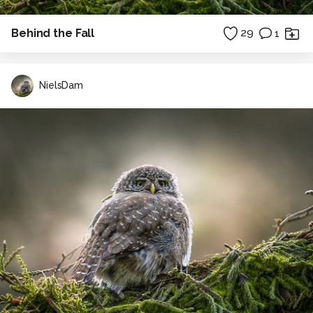
Behind the Fall
29
1
NielsDam