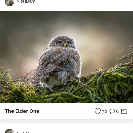
NielsDam
The Elder One
30
6