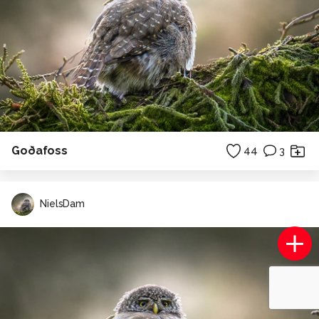
Goðafoss
44
3
NielsDam