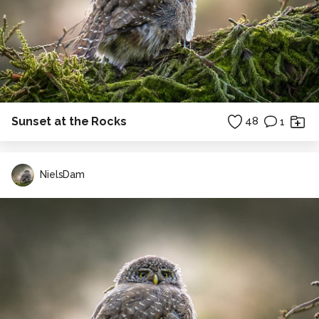
Sunset at the Rocks
48
1
NielsDam