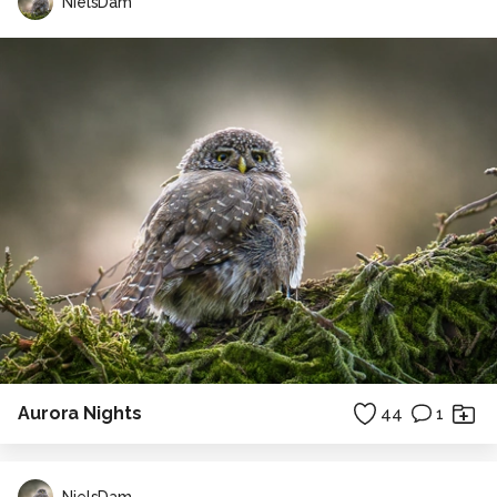
NielsDam
Aurora Nights
44
1
NielsDam