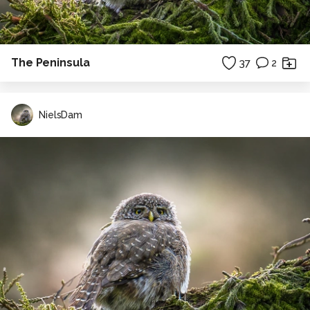
The Peninsula
37
2
NielsDam