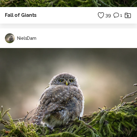
Fall of Giants
39
1
NielsDam