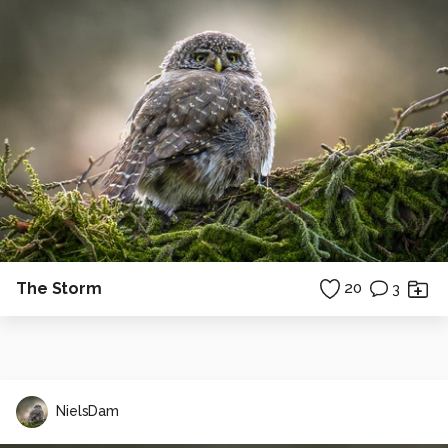
The Storm
20
3
NielsDam