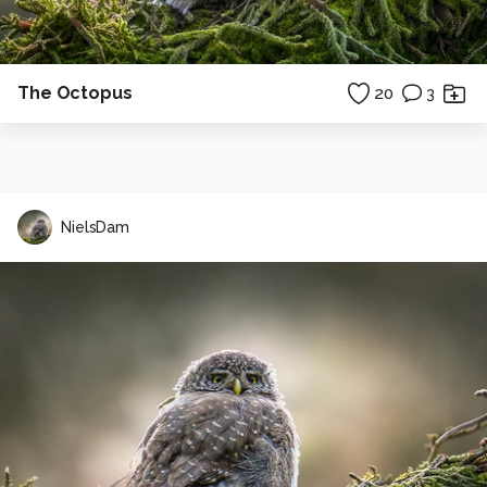
The Octopus
20
3
NielsDam