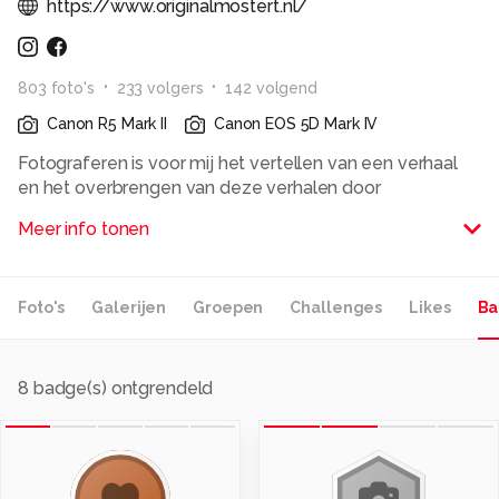
https://www.originalmostert.nl/
803
foto
's
233
volger
s
142
volgend
Canon R5 Mark II
Canon EOS 5D Mark IV
Fotograferen is voor mij het vertellen van een verhaal
en het overbrengen van deze verhalen door
waardevolle herinneringen te creëren. Ik vind het tevens
Meer info tonen
een uitdaging om te leren door te doen en op die
manier mijn eigen unieke stijl te ontwikkelen.
Foto's
Galerijen
Groepen
Challenges
Likes
Ba
Original Mostert Photography - www.originalmostert.nl
Instragram @originalmostertphotography
Alle rechten voorbehouden
8
badge(s) ontgrendeld