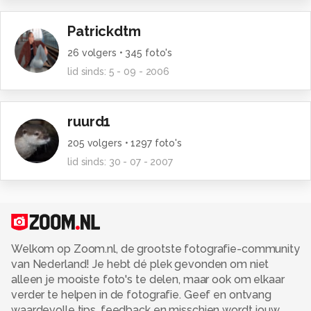
Alle rechten voorbehouden
Patrickdtm
26
volgers •
345
foto's
lid sinds:
5 - 09 - 2006
ruurd1
205
volgers •
1297
foto's
lid sinds:
30 - 07 - 2007
Welkom op Zoom.nl, de grootste fotografie-community
van Nederland! Je hebt dé plek gevonden om niet
alleen je mooiste foto's te delen, maar ook om elkaar
verder te helpen in de fotografie. Geef en ontvang
waardevolle tips, feedback en misschien wordt jouw