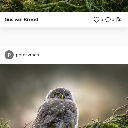
Gus van Brood
0
0
P
peter vroon