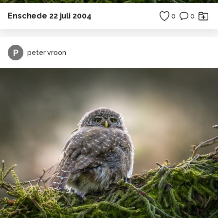
Enschede 22 juli 2004
0
0
P
peter vroon