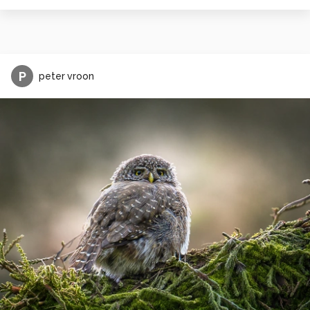
P
peter vroon