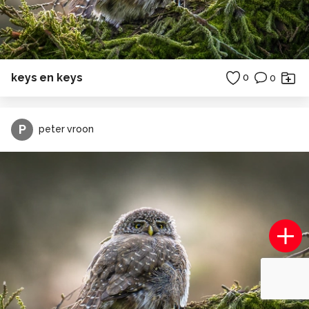
keys en keys
0
0
P
peter vroon