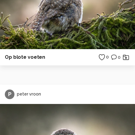
Op blote voeten
0
0
P
peter vroon