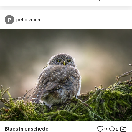
P
peter vroon
Blues in enschede
0
1