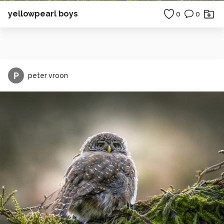
yellowpearl boys
0
0
P
peter vroon