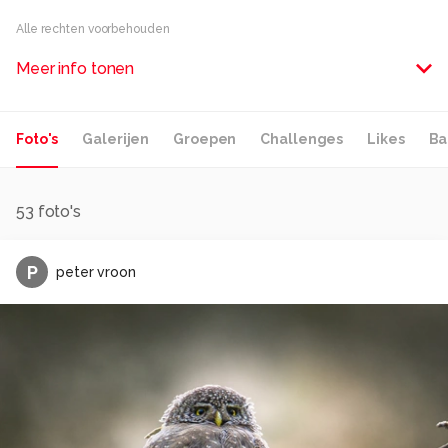
Alle rechten voorbehouden
Meer info tonen
Foto's
Galerijen
Groepen
Challenges
Likes
Ba
53
foto's
P
peter vroon