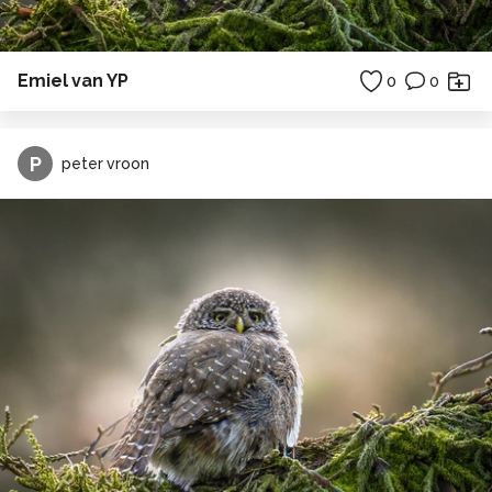
Emiel van YP
0
0
P
peter vroon