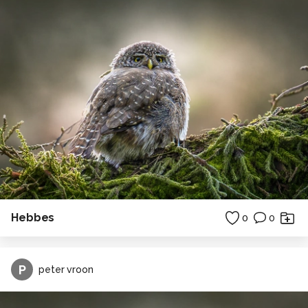
Hebbes
0
0
P
peter vroon