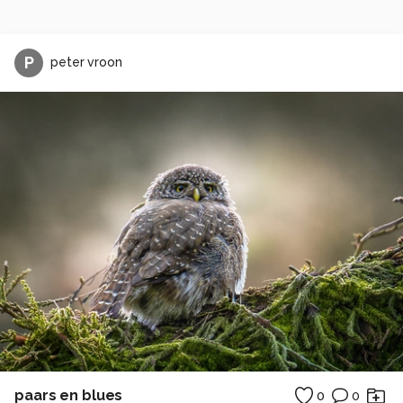
P
peter vroon
paars en blues
0
0