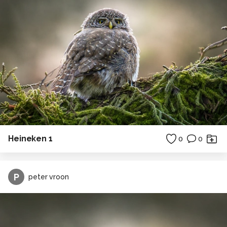
Heineken 1
0
0
P
peter vroon