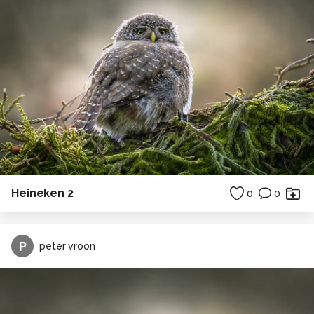
Heineken 2
0
0
P
peter vroon