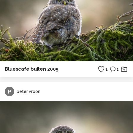
Bluescafe buiten 2005
1
1
P
peter vroon