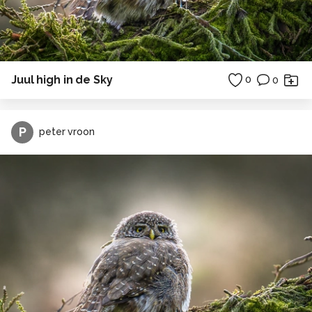
Juul high in de Sky
0
0
P
peter vroon