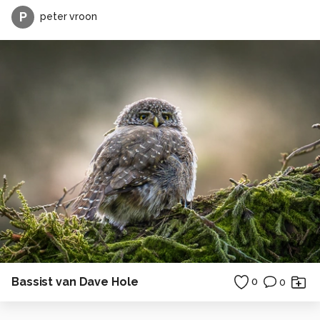
P
peter vroon
Bassist van Dave Hole
0
0