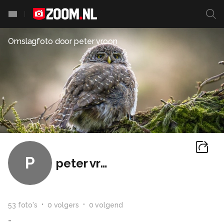
Omslagfoto door
peter vroon
P
peter vroon
53
foto
's
0
volger
s
0
volgend
-