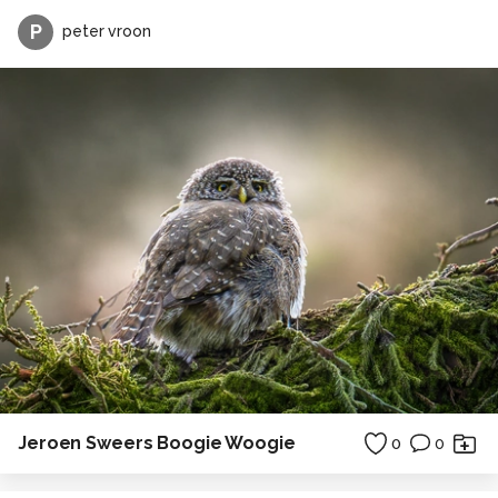
P
peter vroon
Jeroen Sweers Boogie Woogie
0
0