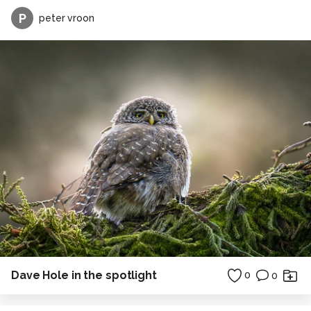
P
peter vroon
Dave Hole in the spotlight
0
0