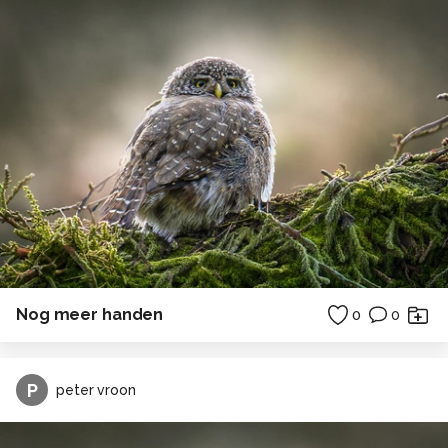
Nog meer handen
0
0
P
peter vroon