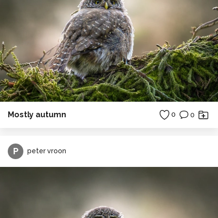
Mostly autumn
0
0
P
peter vroon