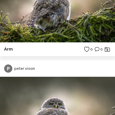
Arm
0
0
P
peter vroon