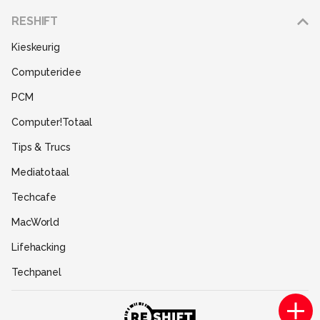
Adverteren
RESHIFT
Disclaimer
Kieskeurig
Gebruiksvoorwaarden
Computeridee
Partners
PCM
Help
Computer!Totaal
Contact
Tips & Trucs
Mediatotaal
Techcafe
MacWorld
Lifehacking
Techpanel
Gamer.nl