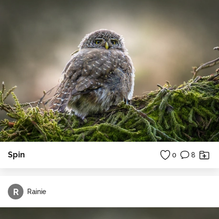
Spin
0
8
R
Rainie