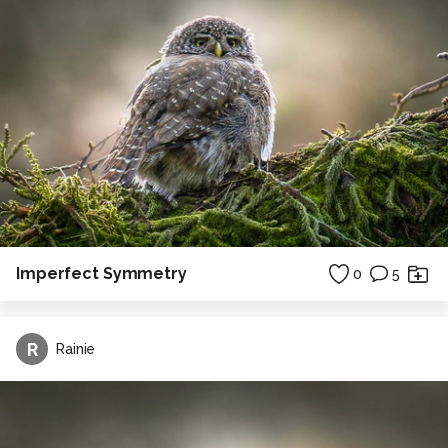
Imperfect Symmetry
0
5
R
Rainie