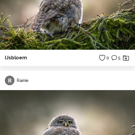
IJsbloem
0
5
R
Rainie