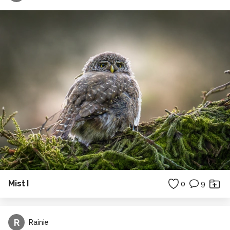
Mist I
0
9
R
Rainie