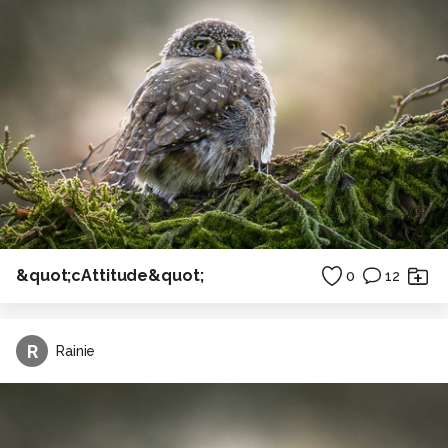
&quot;cAttitude&quot;
0
12
R
Rainie