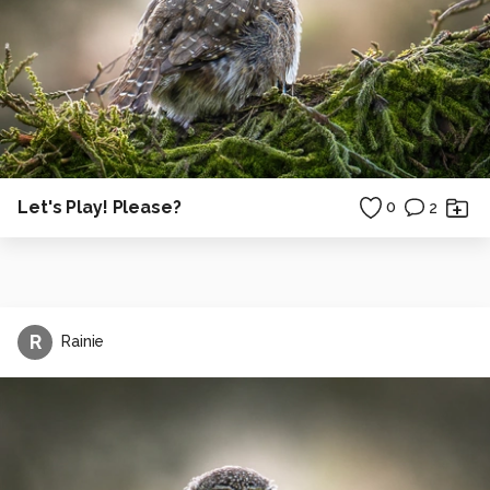
Let's Play! Please?
0
2
R
Rainie