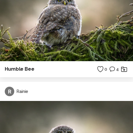
Humble Bee
0
4
R
Rainie