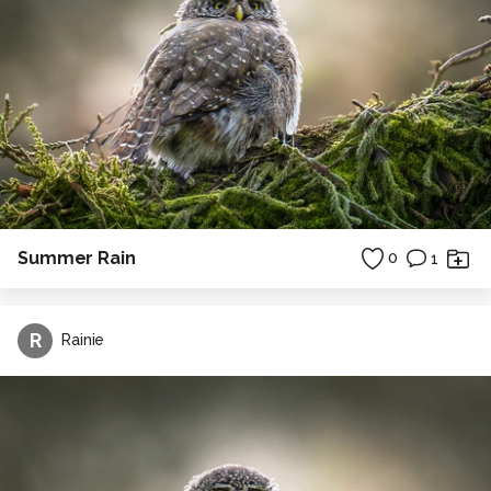
Summer Rain
0
1
R
Rainie