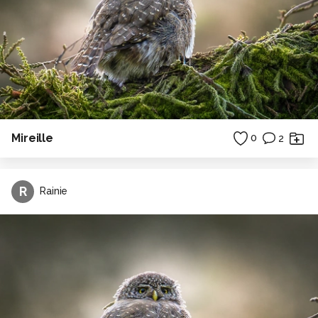
Mireille
0
2
R
Rainie