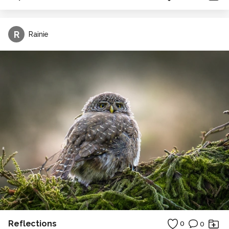
R
Rainie
Reflections
0
0