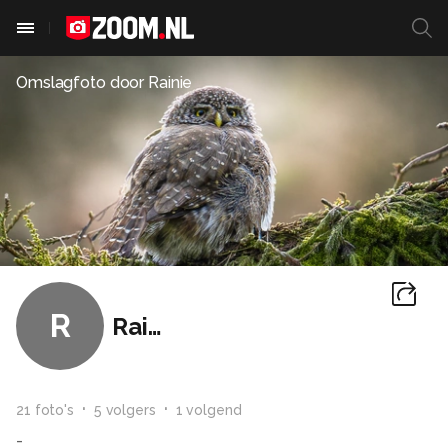
Omslagfoto door
Rainie
R
Rainie
21
foto
's
5
volger
s
1
volgend
-