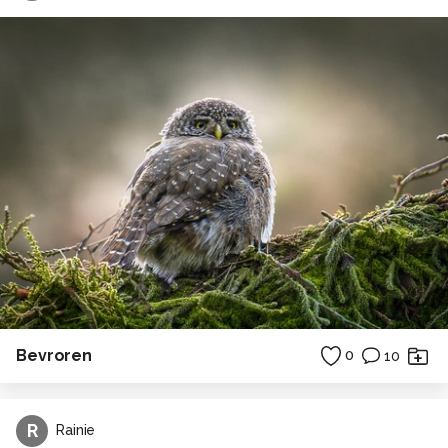
Bevroren
0
10
R
Rainie