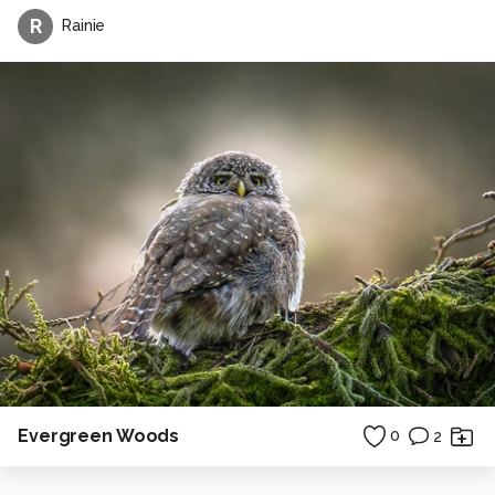
R
Rainie
Evergreen Woods
0
2