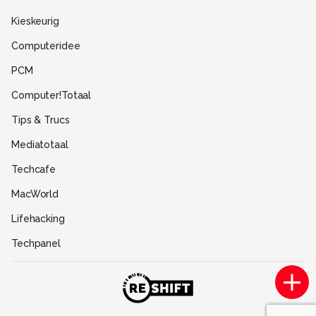
Disclaimer
Kieskeurig
Gebruiksvoorwaarden
Computeridee
Partners
PCM
Help
Computer!Totaal
Contact
Tips & Trucs
Mediatotaal
Techcafe
MacWorld
Lifehacking
Techpanel
Gamer.nl
Insidegamer.nl