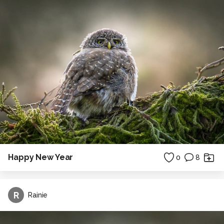
Happy New Year
0
8
R
Rainie