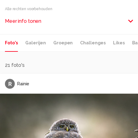
Alle rechten voorbehouden
Meer info tonen
Foto's
Galerijen
Groepen
Challenges
Likes
Ba
21
foto's
R
Rainie