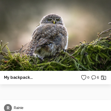
My backpack...
0
6
R
Rainie