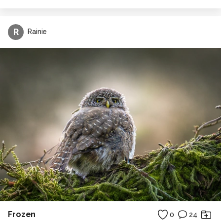
R
Rainie
Frozen
0
24