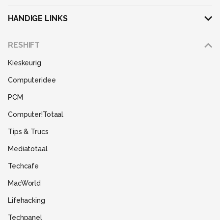
HANDIGE LINKS
Adverteren
RESHIFT
Disclaimer
Kieskeurig
Gebruiksvoorwaarden
Computeridee
Partners
PCM
Help
Computer!Totaal
Contact
Tips & Trucs
Mediatotaal
Techcafe
MacWorld
Lifehacking
Techpanel