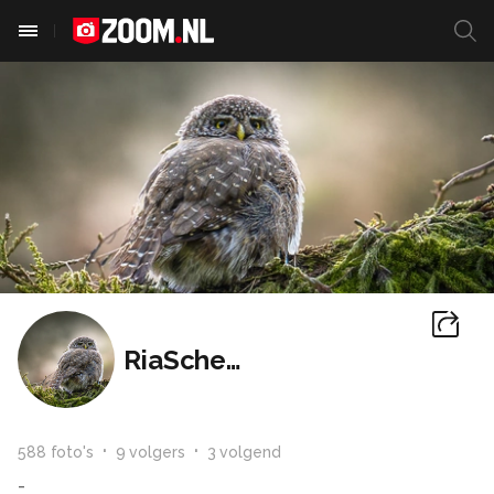
RiaScheewe.
588
foto
's
9
volger
s
3
volgend
-