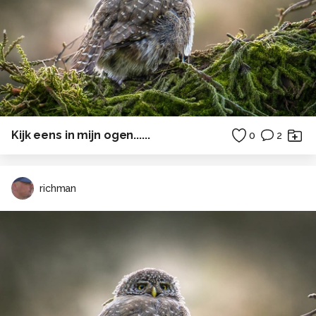
Kijk eens in mijn ogen......
0
2
richman