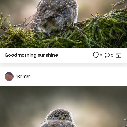
Goodmorning sunshine
0
0
richman