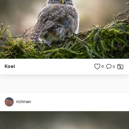
Koei
0
0
richman