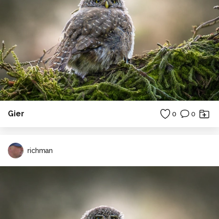
Gier
0
0
richman