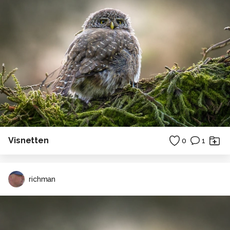
Visnetten
0
1
richman