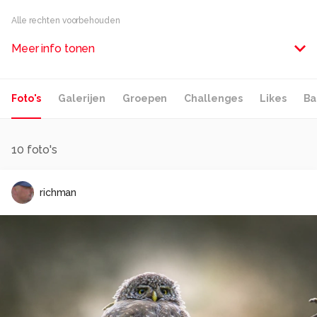
Alle rechten voorbehouden
Meer info tonen
Foto's
Galerijen
Groepen
Challenges
Likes
Ba
10
foto's
richman