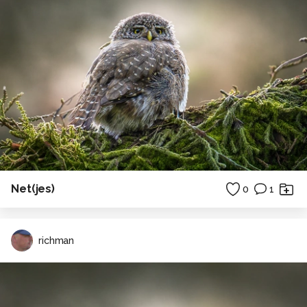
Net(jes)
0
1
richman