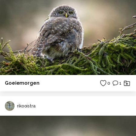
Goeiemorgen
0
1
rikooistra