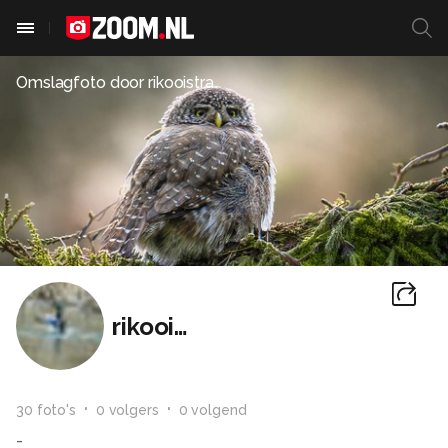
Omslagfoto door
rikooistra
rikooistra
30
foto
's
0
volger
s
0
volgend
-