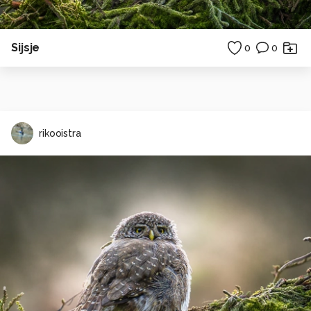
Sijsje
0
0
rikooistra