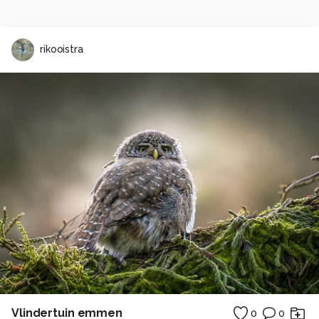
rikooistra
Vlindertuin emmen
0
0