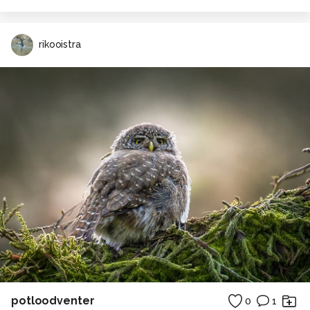
rikooistra
potloodventer
0
1