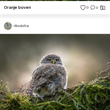
Oranje boven
0
0
rikooistra