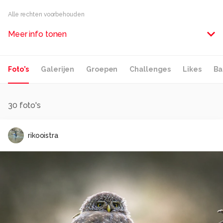
Alle rechten voorbehouden
Meer info tonen
Foto's
Galerijen
Groepen
Challenges
Likes
Ba
30
foto's
rikooistra