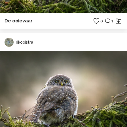
De ooievaar
0
1
rikooistra