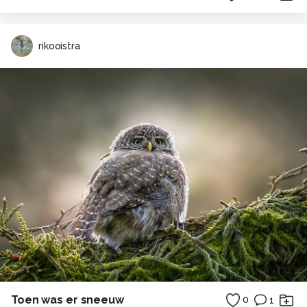
rikooistra
Toen was er sneeuw
0
1