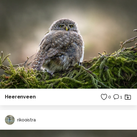
Heerenveen
0
1
rikooistra