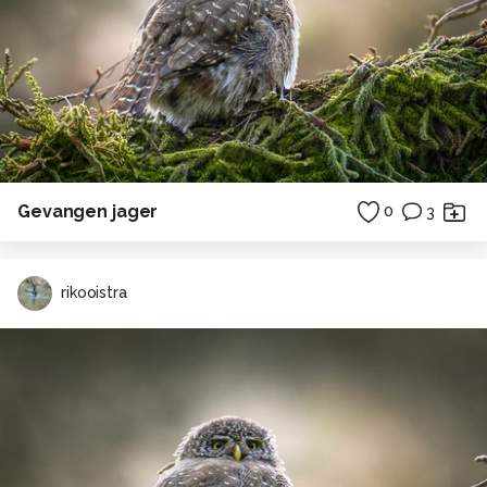
Gevangen jager
0
3
rikooistra