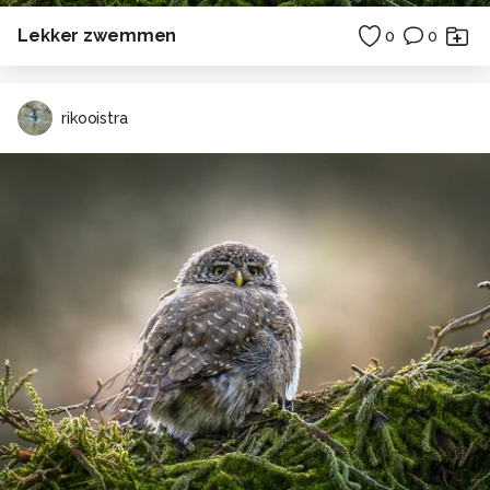
Lekker zwemmen
0
0
rikooistra