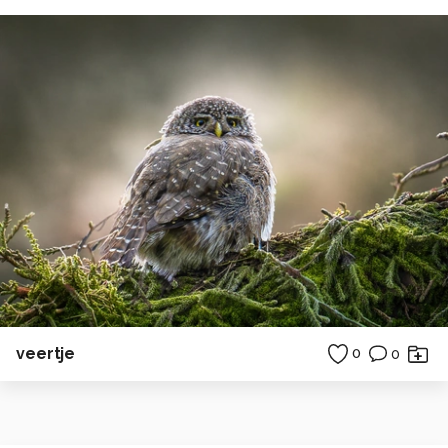
veertje
0
0