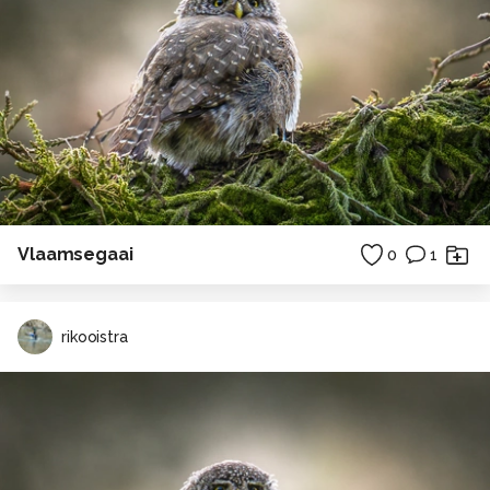
Vlaamsegaai
0
1
rikooistra