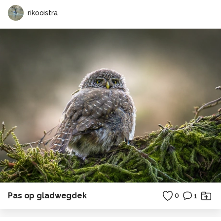
rikooistra
Pas op gladwegdek
0
1