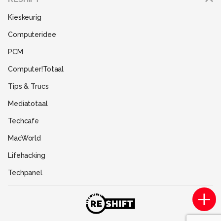
Disclaimer
Kieskeurig
Gebruiksvoorwaarden
Computeridee
Partners
PCM
Help
Computer!Totaal
Contact
Tips & Trucs
Mediatotaal
Techcafe
MacWorld
Lifehacking
Techpanel
Gamer.nl
Insidegamer.nl