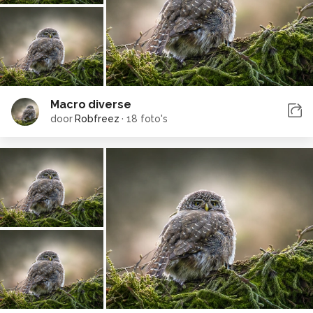
Macro diverse
door
Robfreez
·
18 foto's