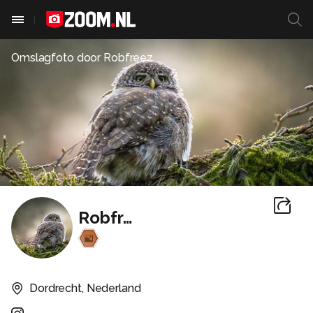
Omslagfoto door
Robfreez
Robfreez
Dordrecht, Nederland