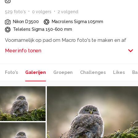
529
foto
's
0
volger
s
2
volgend
Nikon D3500
Macrolens Sigma 105mm
Telelens Sigma 150-600 mm
Voornamelijk op pad om Macro foto's te maken en af
en toe mooie weer foto's.
Meer info tonen
Alle rechten voorbehouden
Foto's
Galerijen
Groepen
Challenges
Likes
Ba