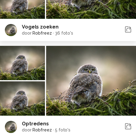
Vogels zoeken
door
Robfreez
·
36 foto's
Optredens
door
Robfreez
·
5 foto's