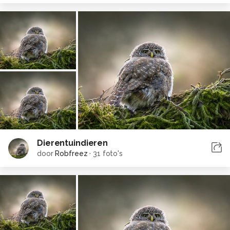
Dierentuindieren
door
Robfreez
·
31 foto's