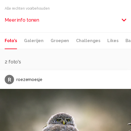
Alle rechten voorbehouden
Meer info tonen
Foto's
Galerijen
Groepen
Challenges
Likes
Ba
2
foto's
R
roezemoesje