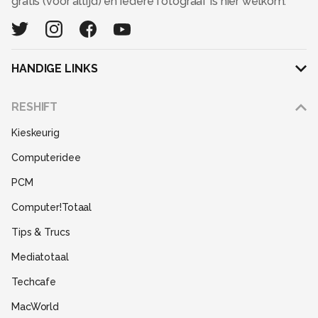
gratis (voor altijd) en iedere fotograaf is hier welkom.
HANDIGE LINKS
Adverteren
RESHIFT
Disclaimer
Kieskeurig
Gebruiksvoorwaarden
Computeridee
Partners
PCM
Help
Computer!Totaal
Contact
Tips & Trucs
Mediatotaal
Techcafe
MacWorld