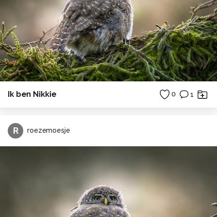
Ik ben Nikkie
0
1
R
roezemoesje