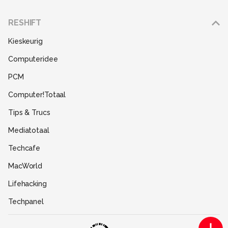
Adverteren
RESHIFT
Disclaimer
Kieskeurig
Gebruiksvoorwaarden
Computeridee
Partners
PCM
Help
Computer!Totaal
Contact
Tips & Trucs
Mediatotaal
Techcafe
MacWorld
Lifehacking
Techpanel
Gamer.nl