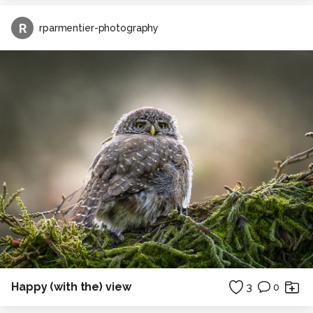
R
rparmentier-photography
Happy (with the) view
3
0