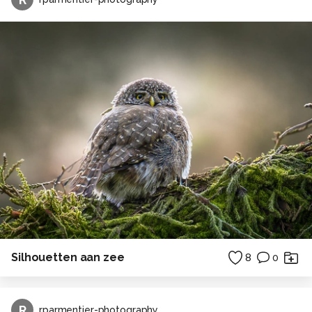
Silhouetten aan zee
8
0
R
rparmentier-photography