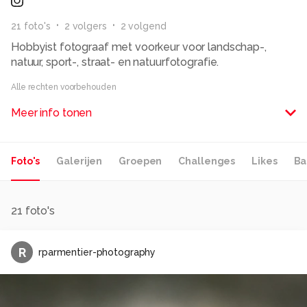
21
foto
's
2
volger
s
2
volgend
Hobbyist fotograaf met voorkeur voor landschap-,
natuur, sport-, straat- en natuurfotografie.
Alle rechten voorbehouden
Meer info tonen
Foto's
Galerijen
Groepen
Challenges
Likes
Ba
21
foto's
R
rparmentier-photography