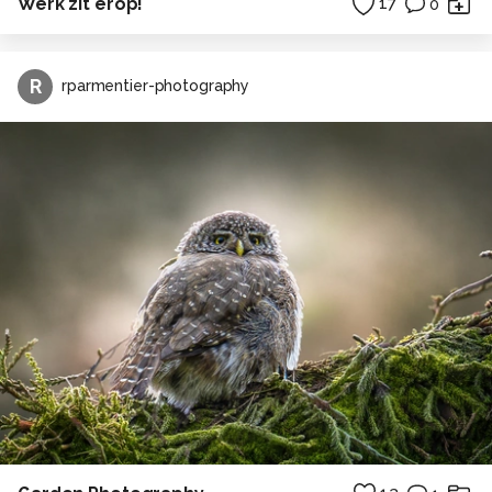
Werk zit erop!
17
0
R
rparmentier-photography