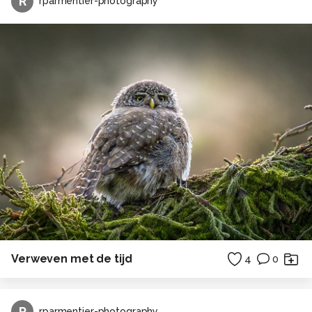
R
rparmentier-photography
Verweven met de tijd
4
0
R
rparmentier-photography