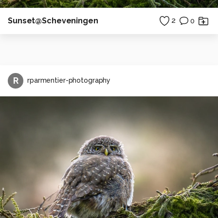
Sunset@Scheveningen
2
0
R
rparmentier-photography