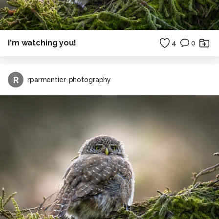
I'm watching you!
4
0
R
rparmentier-photography