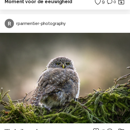
Moment voor de eeuwigheid
9
0
R
rparmentier-photography