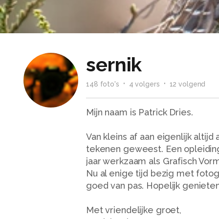
sernik
148
foto
's
4
volger
s
12
volgend
Mijn naam is Patrick Dries.
Van kleins af aan eigenlijk altij
tekenen geweest. Een opleidin
jaar werkzaam als Grafisch Vor
Nu al enige tijd bezig met foto
goed van pas. Hopelijk genieten 
Met vriendelijke groet,