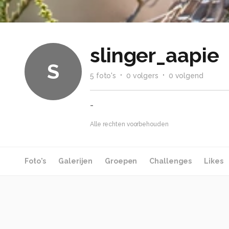
slinger_aapie
S
5
foto
's
0
volger
s
0
volgend
-
Alle rechten voorbehouden
Foto's
Galerijen
Groepen
Challenges
Likes