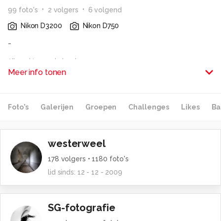
99
foto
's
2
volger
s
6
volgend
Nikon D3200
Nikon D750
-
Alle rechten voorbehouden
Meer info tonen
Foto's
Galerijen
Groepen
Challenges
Likes
Ba
westerweel
178
volgers •
1180
foto's
lid sinds:
12 - 12 - 2009
SG-fotografie