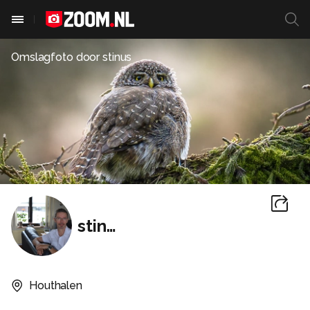
Omslagfoto door
stinus
stinus
Houthalen