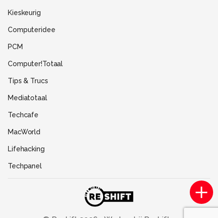
Disclaimer
Kieskeurig
Gebruiksvoorwaarden
Computeridee
Partners
PCM
Help
Computer!Totaal
Contact
Tips & Trucs
Mediatotaal
Techcafe
MacWorld
Lifehacking
Techpanel
Gamer.nl
Insidegamer.nl
Power Unlimited