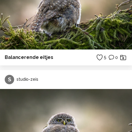
Balancerende eitjes
5
0
S
studio-zeis