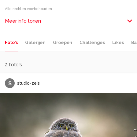
Alle rechten voorbehouden
Meer info tonen
Foto's
Galerijen
Groepen
Challenges
Likes
Ba
2
foto's
S
studio-zeis