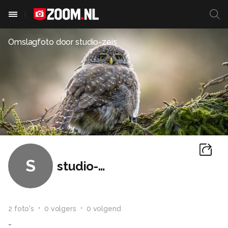
Omslagfoto door
studio-zeis
S
studio-zeis
2
foto
's
0
volger
s
0
volgend
-