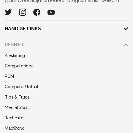
gratis (voor altijd) en iedere fotograaf is hier welkom.
HANDIGE LINKS
Adverteren
RESHIFT
Disclaimer
Kieskeurig
Gebruiksvoorwaarden
Computeridee
Partners
PCM
Help
Computer!Totaal
Contact
Tips & Trucs
Mediatotaal
Techcafe
MacWorld