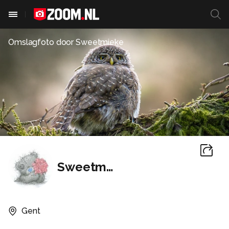
Omslagfoto door
Sweetmieke
Sweetmieke
Gent