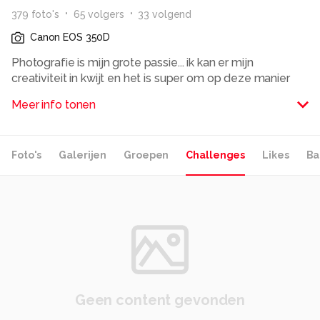
379
foto
's
65
volger
s
33
volgend
Canon EOS 350D
Photografie is mijn grote passie... ik kan er mijn
creativiteit in kwijt en het is super om op deze manier
mijn vrije tijd op te vullen :)
Meer info tonen
Alle rechten voorbehouden
Foto's
Galerijen
Groepen
Challenges
Likes
Ba
Geen content gevonden