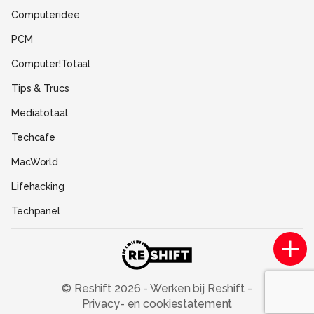
Gebruiksvoorwaarden
Computeridee
Partners
PCM
Help
Computer!Totaal
Contact
Tips & Trucs
Mediatotaal
Techcafe
MacWorld
Lifehacking
Techpanel
Gamer.nl
Insidegamer.nl
Power Unlimited
© Reshift
2026
-
Werken bij Reshift
-
Privacy- en cookiestatement
Zoom Academy