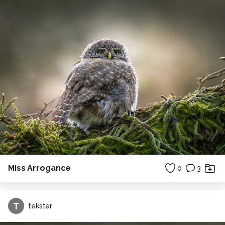
Miss Arrogance
0
3
T
tekster