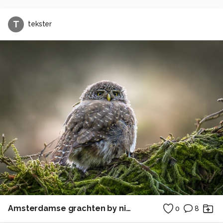
T
tekster
Amsterdamse grachten by night
0
8