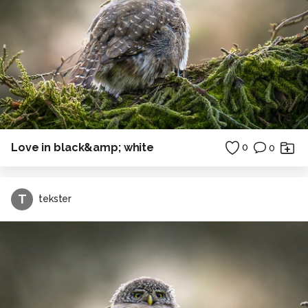
Love in black&amp; white
0
0
T
tekster