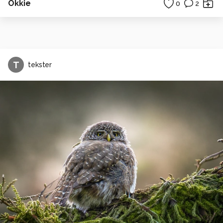
Okkie
0
2
T
tekster