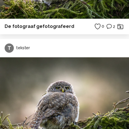
De fotograaf gefotografeerd
0
2
T
tekster