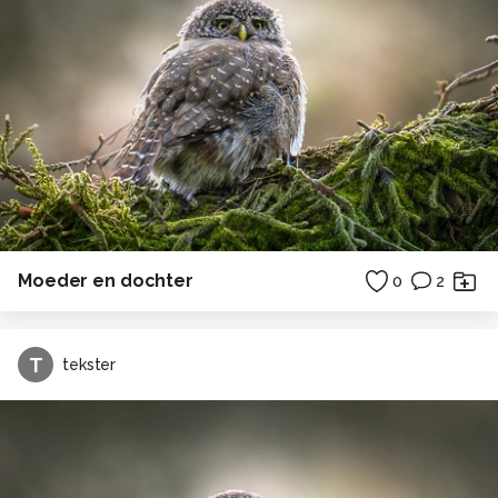
Moeder en dochter
0
2
T
tekster