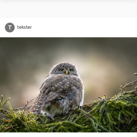
T
tekster