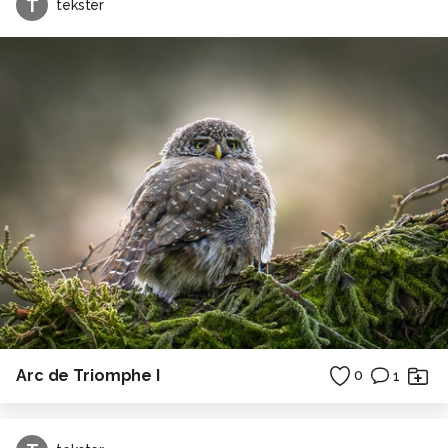
T
tekster
Arc de Triomphe I
0
1