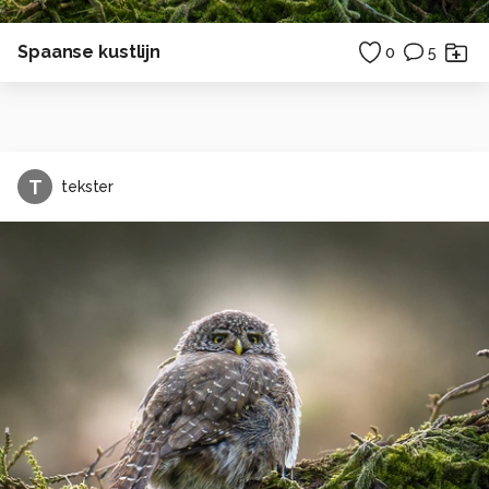
Spaanse kustlijn
0
5
T
tekster