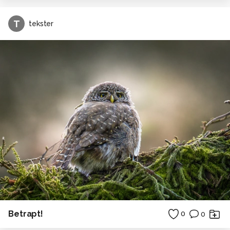
T
tekster
Betrapt!
0
0