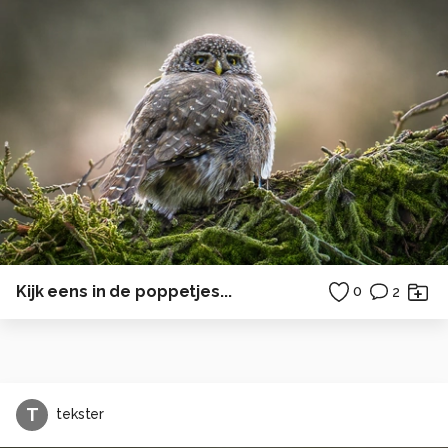
Kijk eens in de poppetjes...
0
2
T
tekster