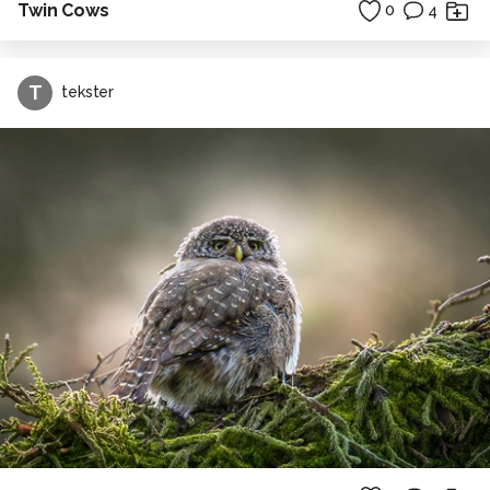
Twin Cows
0
4
T
tekster