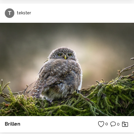
T
tekster
Brillen
0
0