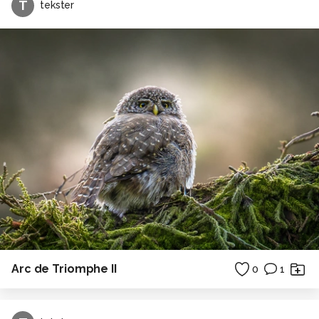
T
tekster
Arc de Triomphe II
0
1