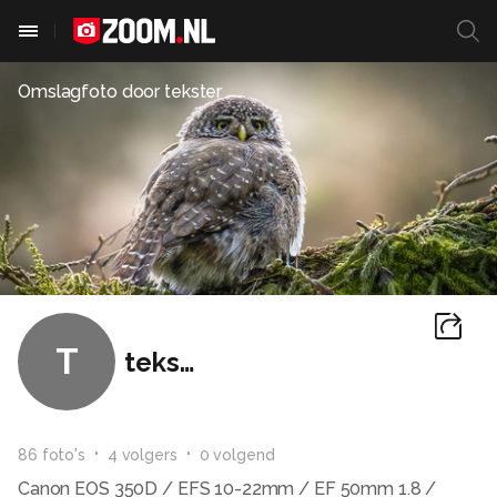
Omslagfoto door
tekster
T
tekster
86
foto
's
4
volger
s
0
volgend
Canon EOS 350D / EFS 10-22mm / EF 50mm 1.8 /