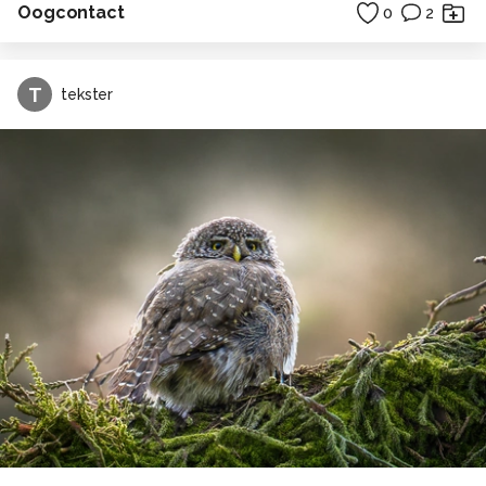
Oogcontact
0
2
T
tekster