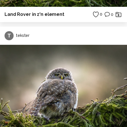
Land Rover in z'n element
0
0
T
tekster