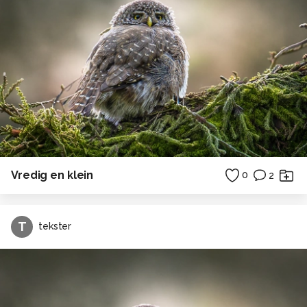
Vredig en klein
0
2
T
tekster