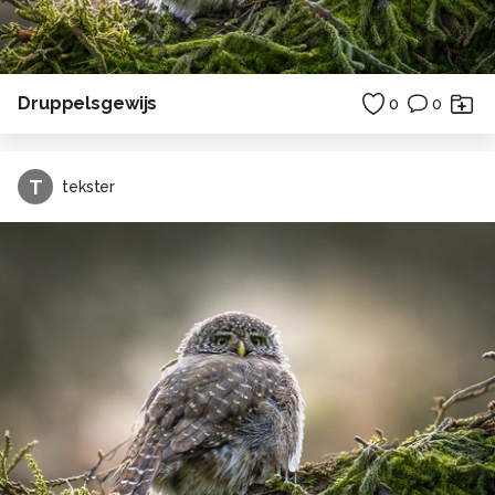
Druppelsgewijs
0
0
T
tekster