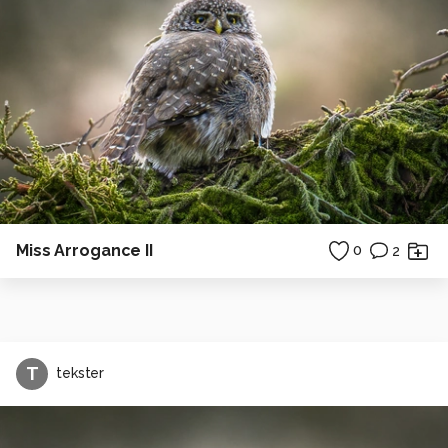
Miss Arrogance II
0
2
T
tekster