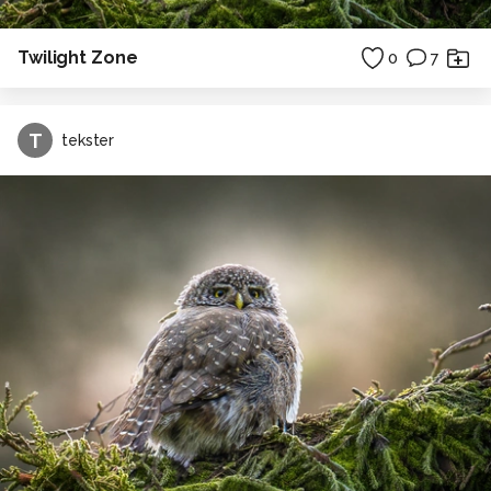
Twilight Zone
0
7
T
tekster