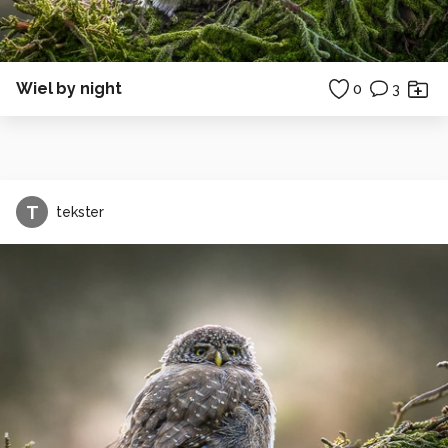
Wiel by night
0
3
T
tekster