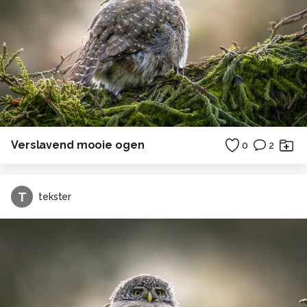
Verslavend mooie ogen
0
2
T
tekster