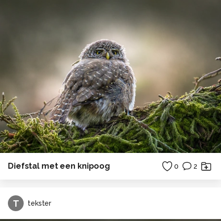
Diefstal met een knipoog
0
2
T
tekster