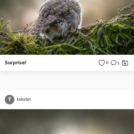
Surprise!
0
1
T
tekster