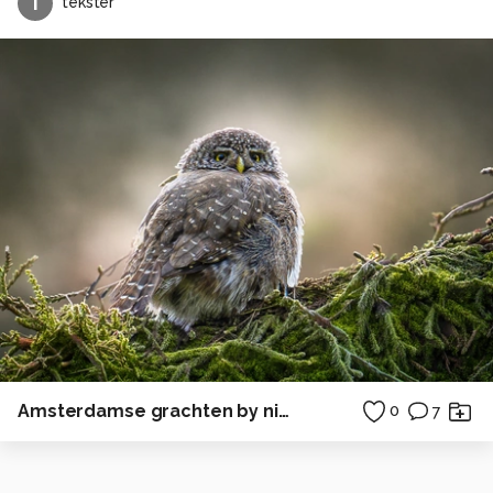
T
tekster
Amsterdamse grachten by night II
0
7