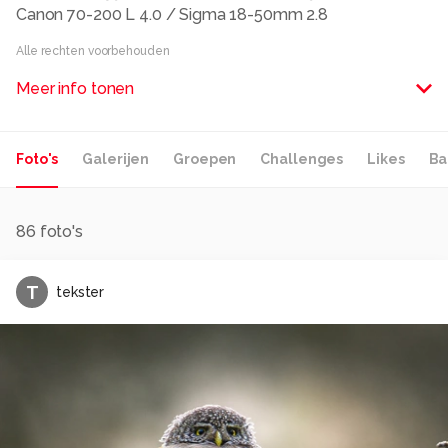
Canon 70-200 L 4.0 / Sigma 18-50mm 2.8
Alle rechten voorbehouden
Meer info tonen
Foto's
Galerijen
Groepen
Challenges
Likes
Ba
86
foto's
T
tekster