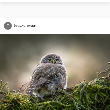
T
teus.korevaar