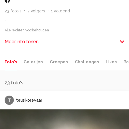
23
foto
's
2
volger
s
1
volgend
-
Alle rechten voorbehouden
Meer info tonen
Foto's
Galerijen
Groepen
Challenges
Likes
Ba
23
foto's
T
teus.korevaar