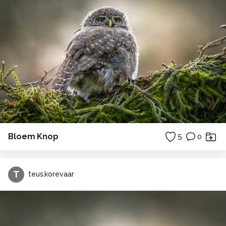
Bloem Knop
5
0
T
teus.korevaar