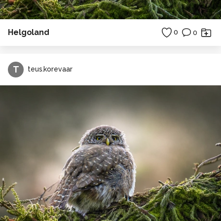
Helgoland
0
0
T
teus.korevaar