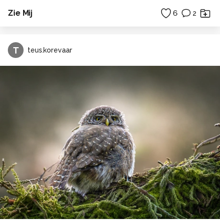
Zie Mij
6
2
T
teus.korevaar