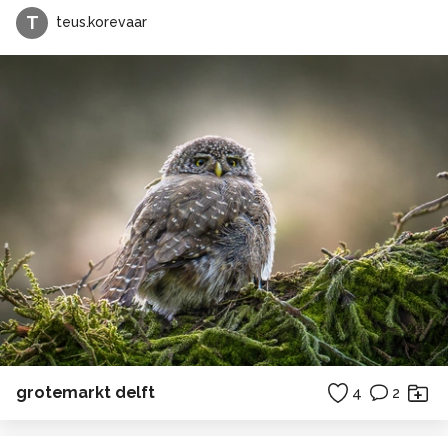
T
teus.korevaar
grotemarkt delft
4
2