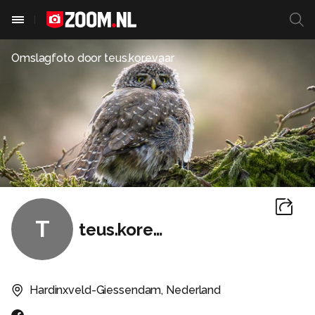
Omslagfoto door
teus.korevaar
T
teus.korevaar
Hardinxveld-Giessendam, Nederland