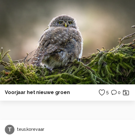
Voorjaar het nieuwe groen
5
0
T
teus.korevaar