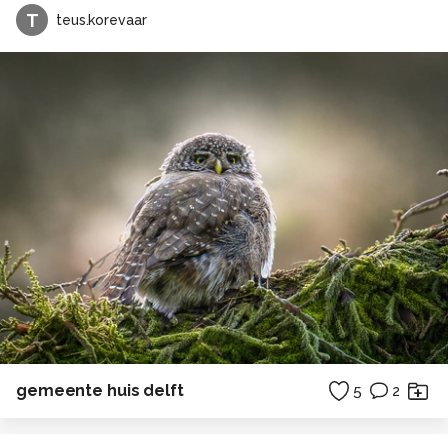
T
teus.korevaar
gemeente huis delft
5
2