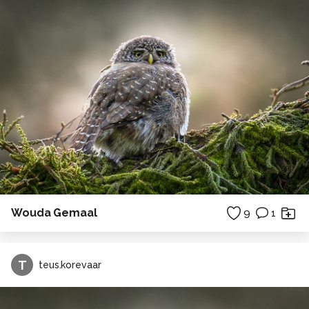
Wouda Gemaal
9
1
T
teus.korevaar