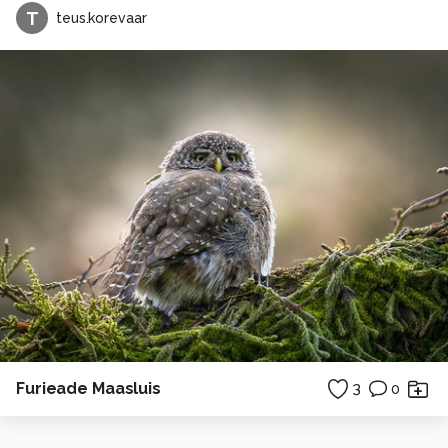
T
teus.korevaar
Furieade Maasluis
3
0