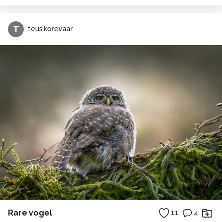
T
teus.korevaar
Rare vogel
11
4