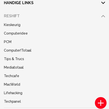
HANDIGE LINKS
Adverteren
RESHIFT
Disclaimer
Kieskeurig
Gebruiksvoorwaarden
Computeridee
Partners
PCM
Help
Computer!Totaal
Contact
Tips & Trucs
Mediatotaal
Techcafe
MacWorld
Lifehacking
Techpanel