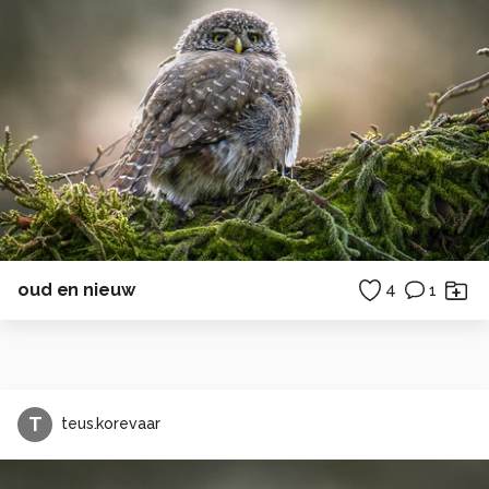
oud en nieuw
4
1
T
teus.korevaar