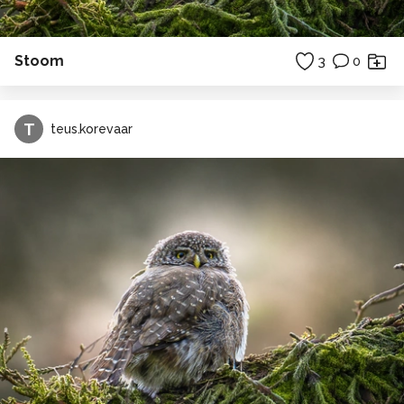
Stoom
3
0
T
teus.korevaar