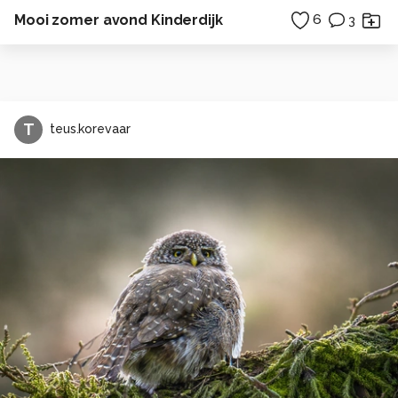
Mooi zomer avond Kinderdijk
6
3
T
teus.korevaar