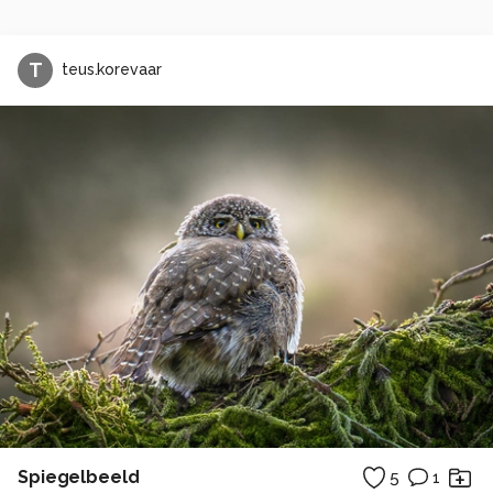
T
teus.korevaar
Spiegelbeeld
5
1