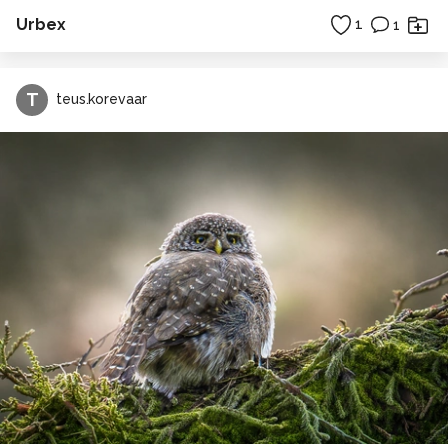
Urbex
1
1
T
teus.korevaar