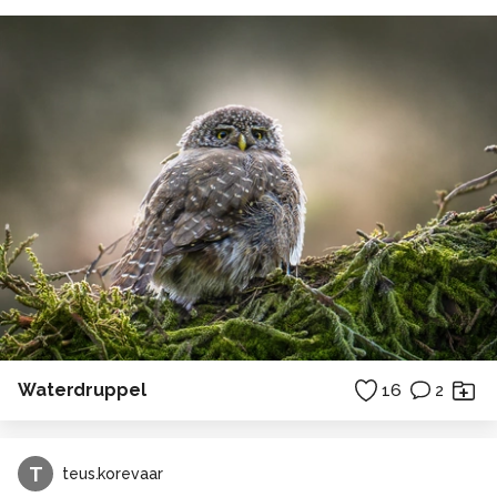
Waterdruppel
16
2
T
teus.korevaar