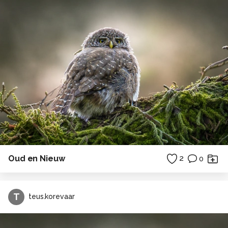
Oud en Nieuw
2
0
T
teus.korevaar