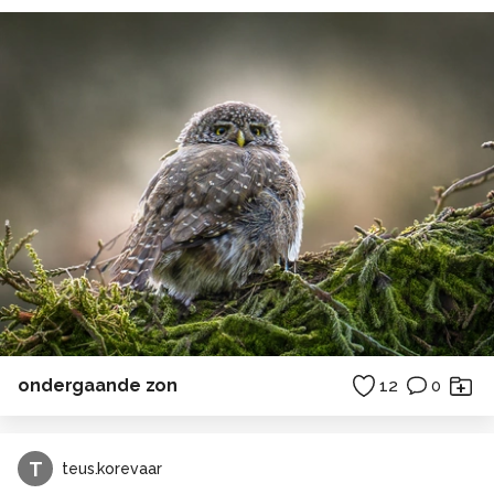
ondergaande zon
12
0
T
teus.korevaar