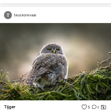
T
teus.korevaar
Tijger
5
1