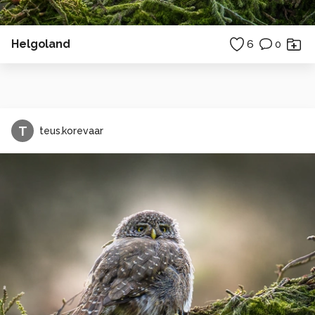
Helgoland
6
0
T
teus.korevaar