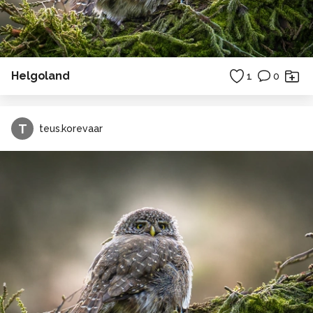
Helgoland
1
0
T
teus.korevaar