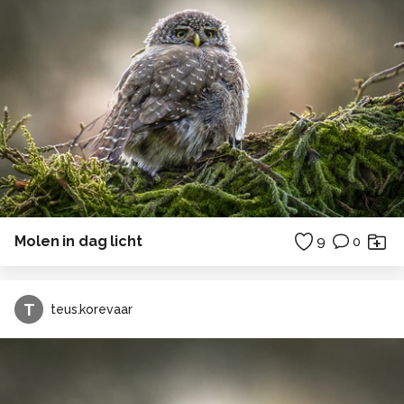
Molen in dag licht
9
0
T
teus.korevaar